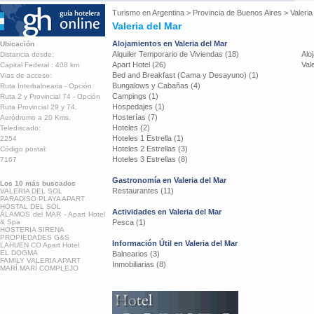
Turismo en
Argentina
>
Provincia de Buenos Aires
>
Valeria
Valeria del Mar
Alojamientos en Valeria del Mar
Ubicación
Alquiler Temporario de Viviendas (18)
Alo
Distancia desde:
Apart Hotel (26)
Val
Capital Federal : 408 km
Bed and Breakfast (Cama y Desayuno) (1)
Vias de acceso:
Bungalows y Cabañas (4)
Ruta Interbalnearia - Opción
Campings (1)
Ruta 2 y Provincial 74 - Opción
Hospedajes (1)
Ruta Provincial 29 y 74.
Hosterías (7)
Aeródromo a 20 Kms.
Hoteles (2)
Telediscado:
Hoteles 1 Estrella (1)
2254
Hoteles 2 Estrellas (3)
Código postal:
Hoteles 3 Estrellas (8)
7167
Gastronomía en Valeria del Mar
Los 10 más buscados
Restaurantes (11)
VALERIA DEL SOL
PARADISO PLAYA APART
HOSTAL DEL SOL
Actividades en Valeria del Mar
ÁLAMOS del MAR - Apart Hotel
& Spa
Pesca (1)
HOSTERIA SIRENA
PROPIEDADES G&S
Información Útil en Valeria del Mar
LAHUEN CO Apart Hotel
EL DOGMA
Balnearios (3)
FAMILY VALERIA APART
Inmobiliarias (8)
MARÍ MARÍ COMPLEJO