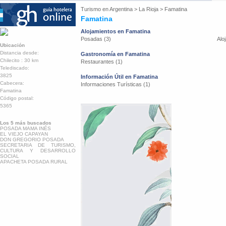
Turismo en
Argentina
>
La Rioja
>
Famatina
Famatina
Alojamientos en Famatina
Posadas (3)
Alo
Ubicación
Distancia desde:
Gastronomía en Famatina
Chilecito : 30 km
Restaurantes (1)
Telediscado:
3825
Información Útil en Famatina
Cabecera:
Informaciones Turísticas (1)
Famatina
Código postal:
5365
Los 5 más buscados
POSADA MAMA INÉS
EL VIEJO CAPAYAN
DON GREGORIO POSADA
SECRETARIA DE TURISMO,
CULTURA Y DESARROLLO
SOCIAL
APACHETA POSADA RURAL