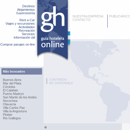
Destinos
Alojamientos
Gastronomía
NUESTRA EMPRESA
PUBLICAR/C
CONTACTO
Rent a Car
Viajes y excursiones
Actividades
Recreación
Servicios
Información útil
Comprar pasajes on-line
Más buscados
Buenos Aires
Mar del Plata
Córdoba
El Calafate
Puerto Madryn
San Martin de los Andes
Necochea
Olavarria
Villa Carlos Paz
Villa la Angostura
Plottier
Rio Gallegos