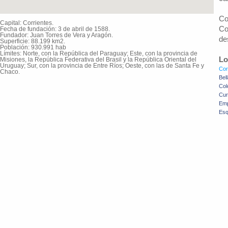
Co
Capital: Corrientes.
Co
Fecha de fundación: 3 de abril de 1588.
Fundador: Juan Torres de Vera y Aragón.
de
Superficie: 88.199 km2.
Población: 930.991 hab
Límites: Norte, con la República del Paraguay; Este, con la provincia de
Lo
Misiones, la República Federativa del Brasil y la República Oriental del
Uruguay; Sur, con la provincia de Entre Ríos; Oeste, con las de Santa Fe y
Cor
Chaco.
Bel
Col
Cur
Em
Esq