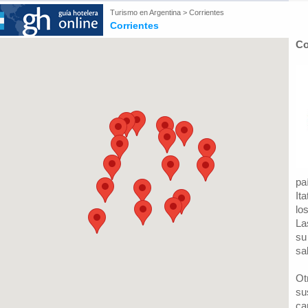
Turismo en
Argentina
>
Corrientes
Corrientes
Co
pa
It
lo
La
su
sa
Ot
su
ca