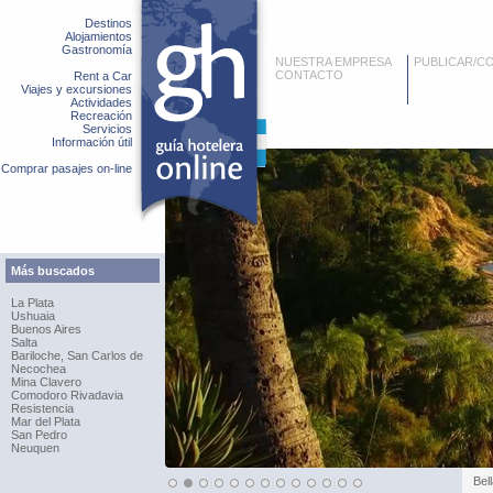
Destinos
Alojamientos
Gastronomía
NUESTRA EMPRESA
PUBLICAR/C
CONTACTO
Rent a Car
Viajes y excursiones
Actividades
Recreación
Servicios
Información útil
Comprar pasajes on-line
Más buscados
La Plata
Ushuaia
Buenos Aires
Salta
Bariloche, San Carlos de
Necochea
Mina Clavero
Comodoro Rivadavia
Resistencia
Mar del Plata
San Pedro
Neuquen
Bel