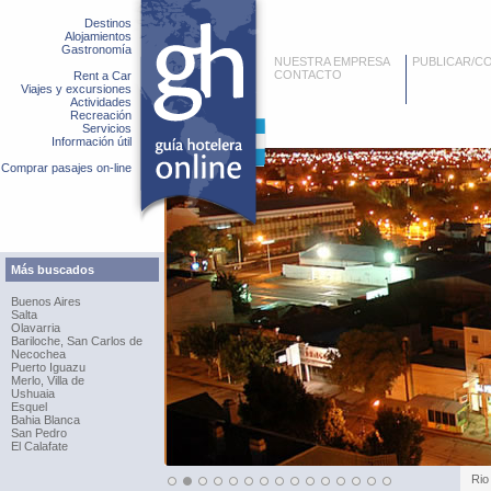
Destinos
Alojamientos
Gastronomía
NUESTRA EMPRESA
PUBLICAR/C
CONTACTO
Rent a Car
Viajes y excursiones
Actividades
Recreación
Servicios
Información útil
Comprar pasajes on-line
Más buscados
Buenos Aires
Salta
Olavarria
Bariloche, San Carlos de
Necochea
Puerto Iguazu
Merlo, Villa de
Ushuaia
Esquel
Bahia Blanca
San Pedro
El Calafate
Rio