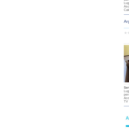
Lug
Asc
Cal
Ar
Ser
Lug
per
Aco
TV