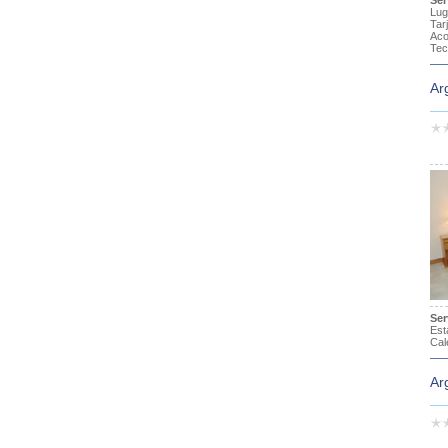
Ser
Lug
Ta
Aco
Tec
Ar
Ser
Est
Cal
Ar