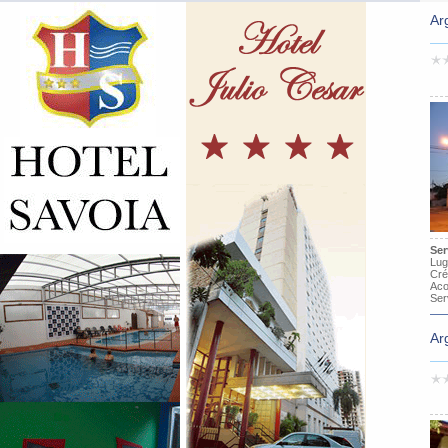
Ar
Ser
Lug
Cré
Aco
Ser
Ar