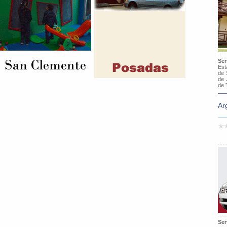
Ser
Est
de 
de 
de 
Ar
Ser