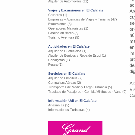
Alquiler de Automóviles (11)
ac
Viajes y Excursiones en El Calafate
Ar
Cruceros (1)
cu
Empresas y Agencias de Viajes y Turismo (47)
se
Excursiones (5)
Operadores Mayoristas (1)
or
Paseos en Barco (3)
nú
Turismo Aventura (5)
ma
Actividades en El Calafate
en
Alquiler de Cuatriciclos (1)
im
Alquiler de Equipos y Ropa de Esqui (1)
pr
Cabalgatas (1)
Pesca (1)
de
di
Servicios en El Calafate
Alquiler de Omnibus (7)
Compañias Aéreas (2)
Al
Transportes de Media y Larga Distancia (5)
Vi
Traslado de Pasajeros - Combis/Minibuses - Vans (9)
Ca
Información Útil en El Calafate
Artesanías (5)
Informaciones Turísticas (4)