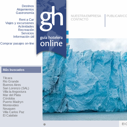
Destinos
Alojamientos
Gastronomía
NUESTRA EMPRESA
PUBLICAR/C
CONTACTO
Rent a Car
Viajes y excursiones
Actividades
Recreación
Servicios
Información útil
Comprar pasajes on-line
Más buscados
Tilcara
Rio Grande
Buenos Aires
San Lorenzo (SAL)
Villa la Angostura
Mar del Plata
Córdoba
Puerto Madryn
Montevideo
Neuquen
Villa Carlos Paz
El Calafate
El 