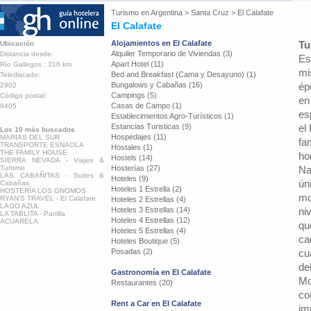
Turismo en
Argentina
>
Santa Cruz
>
El Calafate
El Calafate
Alojamientos en El Calafate
Tu
Ubicación
Alquiler Temporario de Viviendas (3)
Distancia desde:
Es
Apart Hotel (11)
Río Gallegos : 316 km
mi
Bed and Breakfast (Cama y Desayuno) (1)
Telediscado:
Bungalows y Cabañas (16)
ép
2902
Campings (5)
Código postal:
en
Casas de Campo (1)
9405
es
Establecimientos Agro-Turísticos (1)
Estancias Turisticas (9)
el
Los 10 más buscados
Hospedajes (11)
MARIAS DEL SUR
fa
TRANSPORTE ESNAOLA
Hostales (1)
THE FAMILY HOUSE
ho
Hostels (14)
SIERRA NEVADA - Viajes &
Turismo
Hosterías (27)
Na
LAS CABAÑITAS - Suites &
Hoteles (9)
ún
Cabañas
Hoteles 1 Estrella (2)
HOSTERÍA LOS GNOMOS
mo
RYAN'S TRAVEL - El Calafate
Hoteles 2 Estrellas (4)
LAGO AZUL
Hoteles 3 Estrellas (14)
ni
LA TABLITA - Parrilla
Hoteles 4 Estrellas (12)
ACUARELA
qu
Hoteles 5 Estrellas (4)
ca
Hoteles Boutique (5)
Posadas (2)
cu
de
Gastronomía en El Calafate
Mo
Restaurantes (20)
co
Rent a Car en El Calafate
im