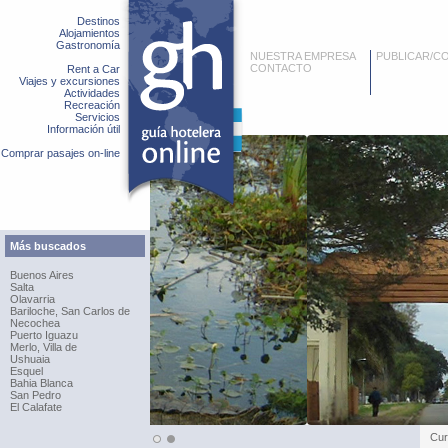
Destinos
Alojamientos
Gastronomía
NUESTRA EMPRESA
PUBLICAR/C
CONTACTO
Rent a Car
Viajes y excursiones
Actividades
Recreación
Servicios
Información útil
Comprar pasajes on-line
Más buscados
Buenos Aires
Salta
Olavarria
Bariloche, San Carlos de
Necochea
Puerto Iguazu
Merlo, Villa de
Ushuaia
Esquel
Bahia Blanca
San Pedro
El Calafate