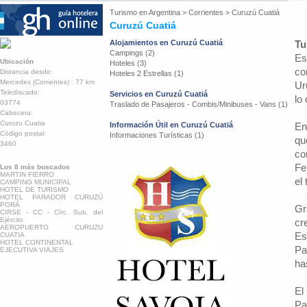
Turismo en
Argentina
>
Corrientes
>
Curuzú Cuatiá
Curuzú Cuatiá
Alojamientos en Curuzú Cuatiá
Tu
Campings (2)
Es
Ubicación
Hoteles (3)
co
Distancia desde:
Hoteles 2 Estrellas (1)
Mercedes (Corrientes) : 77 km
Ur
Telediscado:
Servicios en Curuzú Cuatiá
lo
03774
Traslado de Pasajeros - Combis/Minibuses - Vans (1)
Cabecera:
Curuzu Cuatia
Información Útil en Curuzú Cuatiá
En
Código postal:
Informaciones Turísticas (1)
qu
3460
co
Fe
Los 8 más buscados
MARTIN FIERRO
el
CAMPING MUNICIPAL
HOTEL DE TURISMO
HOTEL PARADOR CURUZÚ
PORÁ
Gr
CIRSE - CC - Círc. Sub. del
Ejército
cr
AEROPUERTO CURUZU
Es
CUATIA
HOTEL CONTINENTAL
Pa
EJECUTIVA VIAJES
ha
El
Pa