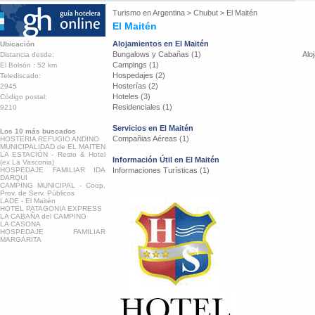
Turismo en
Argentina
>
Chubut
>
El Maitén
El Maitén
Alojamientos en El Maitén
Ubicación
Bungalows y Cabañas (1)
Alo
Distancia desde:
Campings (1)
El Bolsón : 52 km
Hospedajes (2)
Telediscado:
Hosterías (2)
2945
Hoteles (3)
Código postal:
Residenciales (1)
9210
Servicios en El Maitén
Los 10 más buscados
Compañias Aéreas (1)
HOSTERIA REFUGIO ANDINO
MUNICIPALIDAD de EL MAITEN
LA ESTACIÓN - Resto & Hotel
Información Útil en El Maitén
(ex La Vasconia)
HOSPEDAJE FAMILIAR IDA
Informaciones Turísticas (1)
DARQUI
CAMPING MUNICIPAL - Coop.
Prov. de Serv. Públicos
LADE - El Maitén
HOTEL PATAGONIA EXPRESS
LA CABAÑA del CAMPING
LA CASONA
HOSPEDAJE FAMILIAR
MARGARITA