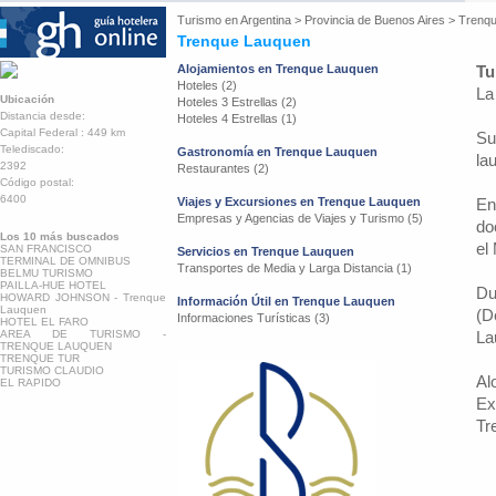
Turismo en
Argentina
>
Provincia de Buenos Aires
>
Trenq
Trenque Lauquen
Alojamientos en Trenque Lauquen
Tu
Hoteles (2)
La
Ubicación
Hoteles 3 Estrellas (2)
Distancia desde:
Hoteles 4 Estrellas (1)
Capital Federal : 449 km
Su
Telediscado:
Gastronomía en Trenque Lauquen
la
2392
Restaurantes (2)
Código postal:
6400
Viajes y Excursiones en Trenque Lauquen
En
Empresas y Agencias de Viajes y Turismo (5)
do
Los 10 más buscados
el
SAN FRANCISCO
Servicios en Trenque Lauquen
TERMINAL DE OMNIBUS
Transportes de Media y Larga Distancia (1)
BELMU TURISMO
PAILLA-HUE HOTEL
Du
HOWARD JOHNSON - Trenque
Información Útil en Trenque Lauquen
Lauquen
(D
Informaciones Turísticas (3)
HOTEL EL FARO
AREA DE TURISMO -
La
TRENQUE LAUQUEN
TRENQUE TUR
TURISMO CLAUDIO
Al
EL RAPIDO
Ex
Tr