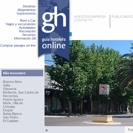
Destinos
Alojamientos
Gastronomía
NUESTRA EMPRESA
PUBLICAR/C
CONTACTO
Rent a Car
Viajes y excursiones
Actividades
Recreación
Servicios
Información útil
Comprar pasajes on-line
Más buscados
Buenos Aires
Salta
Olavarria
Bariloche, San Carlos de
Necochea
Puerto Iguazu
Merlo, Villa de
Ushuaia
Esquel
Bahia Blanca
San Pedro
El Calafate
Tre