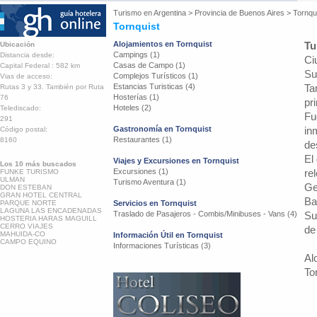
Turismo en
Argentina
>
Provincia de Buenos Aires
>
Tornqu
Tornquist
Alojamientos en Tornquist
Tu
Ubicación
Campings (1)
Distancia desde:
Ci
Casas de Campo (1)
Capital Federal : 582 km
Su
Complejos Turísticos (1)
Vias de acceso:
Estancias Turisticas (4)
Ta
Rutas 3 y 33. También por Ruta
Hosterías (1)
76
pr
Hoteles (2)
Telediscado:
Fu
291
Gastronomía en Tornquist
in
Código postal:
Restaurantes (1)
8160
de
El
Viajes y Excursiones en Tornquist
Los 10 más buscados
Excursiones (1)
re
FUNKE TURISMO
ULMAN
Turismo Aventura (1)
Ge
DON ESTEBAN
GRAN HOTEL CENTRAL
Ba
PARQUE NORTE
Servicios en Tornquist
LAGUNA LAS ENCADENADAS
Traslado de Pasajeros - Combis/Minibuses - Vans (4)
Su
HOSTERIA HARAS MAGUILL
CERRO VIAJES
de
MAHUIDA-CO
Información Útil en Tornquist
CAMPO EQUINO
Informaciones Turísticas (3)
Al
To