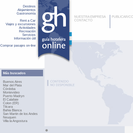
Destinos
Alojamientos
Gastronomía
NUESTRA EMPRESA
PUBLICAR/C
CONTACTO
Rent a Car
Viajes y excursiones
Actividades
Recreación
Servicios
Información útil
Comprar pasajes on-line
Más buscados
Buenos Aires
Mar del Plata
Córdoba
Montevideo
Puerto Madryn
El Calafate
Colon (ER)
Tilcara
Bahia Blanca
San Martin de los Andes
Neuquen
Villa la Angostura