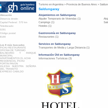
Turismo en
Argentina
>
Provincia de Buenos Aires
>
Saldun
Saldungaray
Alojamientos en Saldungaray
Ubicación
Alquiler Temporario de Viviendas (1)
Alo
Distancia desde:
Campings (1)
Sal
Capital Federal : 570 km
Hoteles (1)
Telediscado:
0291
Gastronomía en Saldungaray
Código postal:
Restaurantes (1)
8166
Servicios en Saldungaray
Los 8 más buscados
Transportes de Media y Larga Distancia (1)
PICHU RESTAURANTE
OFICINA DE TURISMO
BALNEARIO Y PARQUE
Información Útil en Saldungaray
MUNICIPAL
APARTAMENTOS EL ACHA
Informaciones Turísticas (3)
RESIDENCIAL PICHU
FORTIN PAVON
IGLESIA NUESTRA SEÑORA
DEL TRANSITO
EXPRESO CABILDO