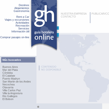
Destinos
Alojamientos
Gastronomía
NUESTRA EMPRESA
PUBLICAR/C
CONTACTO
Rent a Car
Viajes y excursiones
Actividades
Recreación
Servicios
Información útil
Comprar pasajes on-line
Más buscados
Buenos Aires
Mar del Plata
Córdoba
El Calafate
Puerto Madryn
San Martin de los Andes
Necochea
Olavarria
Villa Carlos Paz
Villa la Angostura
Rio Gallegos
El Bolson