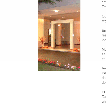
em
Tr
Cu
re
En
re
id
Mo
sa
es
Av
Pa
de
do
El
Ta
ult