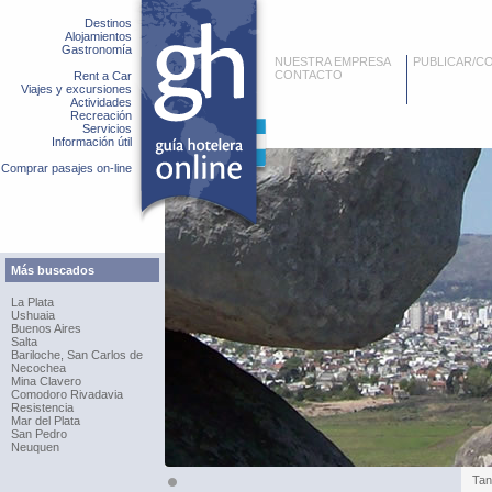
Destinos
Alojamientos
Gastronomía
NUESTRA EMPRESA
PUBLICAR/C
CONTACTO
Rent a Car
Viajes y excursiones
Actividades
Recreación
Servicios
Información útil
Comprar pasajes on-line
Más buscados
La Plata
Ushuaia
Buenos Aires
Salta
Bariloche, San Carlos de
Necochea
Mina Clavero
Comodoro Rivadavia
Resistencia
Mar del Plata
San Pedro
Neuquen
Tan