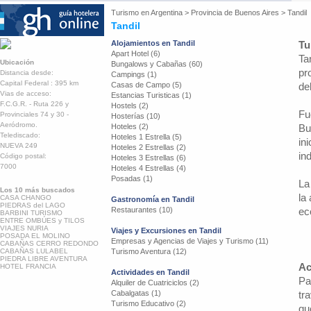
Turismo en
Argentina
>
Provincia de Buenos Aires
>
Tandil
Tandil
Alojamientos en Tandil
Tu
Apart Hotel (6)
Ta
Ubicación
Bungalows y Cabañas (60)
pr
Distancia desde:
Campings (1)
Capital Federal : 395 km
Casas de Campo (5)
de
Vias de acceso:
Estancias Turisticas (1)
F.C.G.R. - Ruta 226 y
Hostels (2)
Fu
Provinciales 74 y 30 -
Hosterías (10)
Aeródromo.
Hoteles (2)
Bu
Telediscado:
Hoteles 1 Estrella (5)
in
NUEVA 249
Hoteles 2 Estrellas (2)
in
Código postal:
Hoteles 3 Estrellas (6)
7000
Hoteles 4 Estrellas (4)
Posadas (1)
La
Los 10 más buscados
la
CASA CHANGO
Gastronomía en Tandil
PIEDRAS del LAGO
Restaurantes (10)
ec
BARBINI TURISMO
ENTRE OMBÚES y TILOS
VIAJES NURIA
Viajes y Excursiones en Tandil
POSADA EL MOLINO
Empresas y Agencias de Viajes y Turismo (11)
CABAÑAS CERRO REDONDO
CABAÑAS LULABEL
Turismo Aventura (12)
PIEDRA LIBRE AVENTURA
Ac
HOTEL FRANCIA
Actividades en Tandil
Pa
Alquiler de Cuatriciclos (2)
Cabalgatas (1)
tr
Turismo Educativo (2)
qu