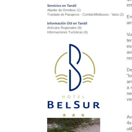
en
Servicios en Tandil
Alquiler de Omnibus (1)
Traslado de Pasajeros - Combis/Minibuses - Vans (2)
En
am
Información Útil en Tandil
Artículos Regionales (9)
Informaciones Turísticas (6)
Vu
te
es
av
re
De
"t
ar
a 
ne
ve
Av
4x
ut