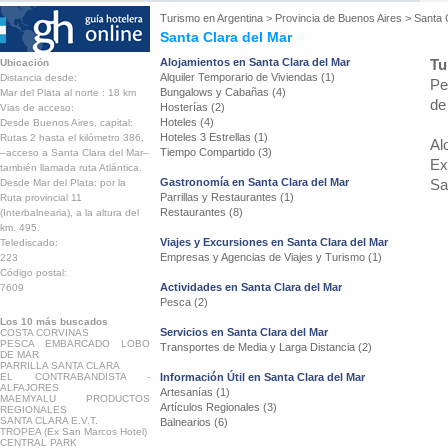
Turismo en
Argentina
>
Provincia de Buenos Aires
>
Santa 
Santa Clara del Mar
Alojamientos en Santa Clara del Mar
Tu
Ubicación
Alquiler Temporario de Viviendas (1)
Distancia desde:
Pe
Bungalows y Cabañas (4)
Mar del Plata al norte : 18 km
de
Hosterías (2)
Vias de acceso:
Hoteles (4)
Desde Buenos Aires, capital:
Hoteles 3 Estrellas (1)
Rutas 2 hasta el kilómetro 386,
Al
Tiempo Compartido (3)
–acceso a Santa Clara del Mar–
Ex
también llamada ruta Atlántica.
Gastronomía en Santa Clara del Mar
Sa
Desde Mar del Plata: por la
Parrillas y Restaurantes (1)
Ruta provincial 11
Restaurantes (8)
(Interbalnearia), a la altura del
km. 495.
Viajes y Excursiones en Santa Clara del Mar
Telediscado:
Empresas y Agencias de Viajes y Turismo (1)
223
Código postal:
Actividades en Santa Clara del Mar
7609
Pesca (2)
Los 10 más buscados
Servicios en Santa Clara del Mar
COSTA CORVINAS
PESCA EMBARCADO LOBO
Transportes de Media y Larga Distancia (2)
DE MAR
PARRILLA SANTA CLARA
EL CONTRABANDISTA -
Información Útil en Santa Clara del Mar
ALFAJORES
Artesanías (1)
MAEMYALU PRODUCTOS
Artículos Regionales (3)
REGIONALES
SANTA CLARA E.V.T.
Balnearios (6)
TROPEA (Ex San Marcos Hotel)
CENTRAL PARK