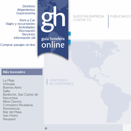
Destinos
Alojamientos
Gastronomía
NUESTRA EMPRESA
PUBLICAR/C
CONTACTO
Rent a Car
Viajes y excursiones
Actividades
Recreación
Servicios
Información útil
Comprar pasajes on-line
Más buscados
La Plata
Ushuaia
Buenos Aires
Salta
Bariloche, San Carlos de
Necochea
Mina Clavero
Comodoro Rivadavia
Resistencia
Mar del Plata
San Pedro
Neuquen