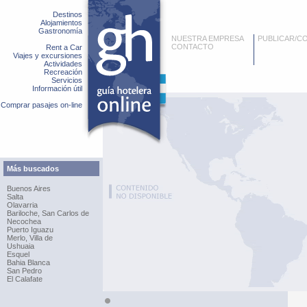
Destinos
Alojamientos
Gastronomía
NUESTRA EMPRESA
PUBLICAR/C
CONTACTO
Rent a Car
Viajes y excursiones
Actividades
Recreación
Servicios
Información útil
Comprar pasajes on-line
Más buscados
Buenos Aires
Salta
Olavarria
Bariloche, San Carlos de
Necochea
Puerto Iguazu
Merlo, Villa de
Ushuaia
Esquel
Bahia Blanca
San Pedro
El Calafate