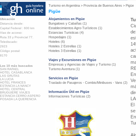
Turismo en
Argentina
>
Provincia de Buenos Aires
>
Pigüe
Pigüe
Alojamientos en Pigüe
Tu
Ubicación
Bungalows y Cabañas (1)
Distancia desde:
Ci
Establecimientos Agro-Turísticos (1)
Capital Federal : 600 km
de
Estancias Turisticas (4)
Vias de acceso:
Hospedajes (1)
es
Ruta 33 y Provincial 77.
Hoteles (6)
Telediscado:
14
Hoteles 2 Estrellas (1)
2923
ac
Hoteles 3 Estrellas (1)
Código postal:
ca
8170
Viajes y Excursiones en Pigüe
ma
Empresas y Agencias de Viajes y Turismo (1)
Los 10 más buscados
RE
Turismo Aventura (1)
SAN RAFAEL
HOTEL CASABLANCA
En
LAS GRUTAS
Servicios en Pigüe
LA LUCIA
Ve
HOTEL FRANCES
Traslado de Pasajeros - Combis/Minibuses - Vans (2)
má
ESTANCIA LA NANCY
HOTEL CENTRAL
Información Útil en Pigüe
di
BRUGUIERE VIAJES
ESTANCIA CERRO ASPERO
Informaciones Turísticas (2)
L
POSADA LA QUERENCIA
El
se
En
Tu
Al