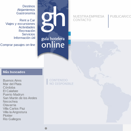
Destinos
Alojamientos
Gastronomía
NUESTRA EMPRESA
PUBLICAR/C
CONTACTO
Rent a Car
Viajes y excursiones
Actividades
Recreación
Servicios
Información útil
Comprar pasajes on-line
Más buscados
Buenos Aires
Mar del Plata
Córdoba
El Calafate
Puerto Madryn
San Martin de los Andes
Necochea
Olavarria
Villa Carlos Paz
Villa la Angostura
Plottier
Rio Gallegos