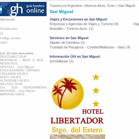
Turismo en
Argentina
>
Buenos Aires, Gran
>
San Miguel
San Miguel
Viajes y Excursiones en San Miguel
Ubicación
Empresas y Agencias de Viajes y Turismo (9)
Via
Mutuales - Turismo Asoc. (1)
Telediscado:
11
Servicios en San Miguel
Código postal:
Alquiler de Omnibus (1)
1663
Traslado de Pasajeros - Combis/Minibuses - Vans (4)
Los 10 más buscados
Información Útil en San Miguel
DESCONECTOUR
RENTABUS - RENT A BUS -
Inmobiliarias (1)
RENTA BUS
VAN FULL - San Miguel
D'ALESSANDRO TURISMO
CRISANDA VIAJES
MUPU VIAJES
ALFAGEME VIAJES
MALAGA TOUR
Circ. Sub. GENDARMERIA
NACIONAL - San Miguel
MARIANO HNOS.