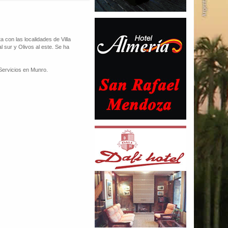
a con las localidades de Villa
al sur y Olivos al este. Se ha
Servicios en Munro.