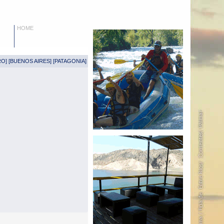
HOME
RO
] [
BUENOS AIRES
] [
PATAGONIA
]