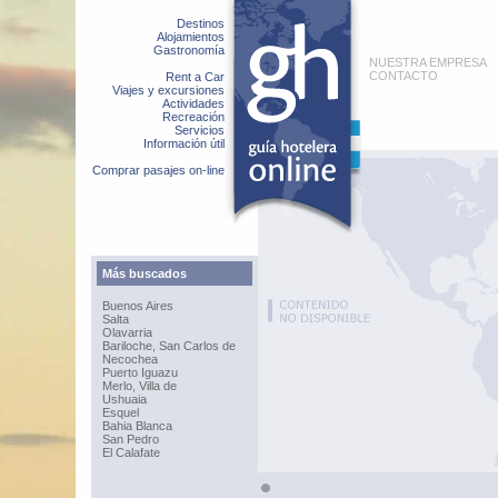
Destinos
Alojamientos
Gastronomía
NUESTRA EMPRESA
CONTACTO
Rent a Car
Viajes y excursiones
Actividades
Recreación
Servicios
Información útil
Comprar pasajes on-line
Más buscados
Buenos Aires
Salta
Olavarria
Bariloche, San Carlos de
Necochea
Puerto Iguazu
Merlo, Villa de
Ushuaia
Esquel
Bahia Blanca
San Pedro
El Calafate