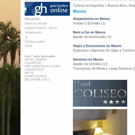
Turismo en
Argentina
>
Buenos Aires, Gra
Munro
Alojamientos en Munro
Ubicación
Hoteles 2 Estrellas (1)
Distancia desde:
Capital Federal : 18 km
Rent a Car en Munro
Telediscado:
Alquiler de Automóviles (1)
11
Código postal:
Viajes y Excursiones en Munro
1605
Empresas y Agencias de Viajes y Turismo
Los 7 más buscados
Servicios en Munro
HOTEL MUNRO
LAGARTUR
Alquiler de Omnibus (2)
IWE AGENCIA de VIAJES
Transportes de Media y Larga Distancia (
LAGARTOUR
METIS
KOMO KIERAS
BELTRAME S.R.L.