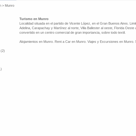
n
>
Munro
Turismo en Munro
Localidad situada en el partido de Vicente López, en el Gran Buenos Aires. Limit
Adelina, Carapachay y Martínez al norte, Villa Ballester al oeste, Florida Oeste 
convertido en un centro comercial de gran importancia, sobre todo textil.
Alojamientos en Munro. Rent a Car en Munro. Viajes y Excursiones en Munro. 
 (2)
1)