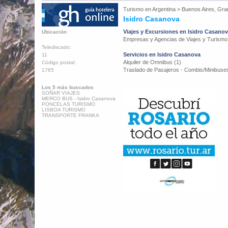
Turismo en
Argentina
>
Buenos Aires, Gra
Isidro Casanova
Viajes y Excursiones en Isidro Casano
Ubicación
Empresas y Agencias de Viajes y Turismo
Telediscado:
Servicios en Isidro Casanova
11
Alquiler de Omnibus (1)
Código postal:
Traslado de Pasajeros - Combis/Minibuses
1765
Los 5 más buscados
SOÑAR VIAJES
MERCO BUS - Isidro Casanova
PONCELAS TURISMO
LISBOA TURISMO
TRANSPORTE FRANKA