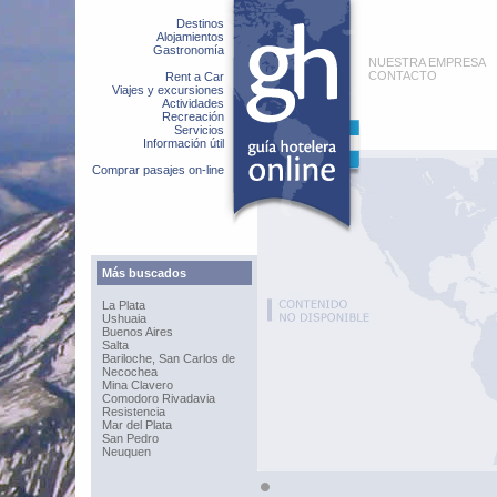
Destinos
Alojamientos
Gastronomía
NUESTRA EMPRESA
CONTACTO
Rent a Car
Viajes y excursiones
Actividades
Recreación
Servicios
Información útil
Comprar pasajes on-line
Más buscados
La Plata
Ushuaia
Buenos Aires
Salta
Bariloche, San Carlos de
Necochea
Mina Clavero
Comodoro Rivadavia
Resistencia
Mar del Plata
San Pedro
Neuquen