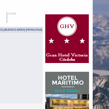
HOME
RO
] [
BUENOS AIRES
] [
PATAGONIA
]