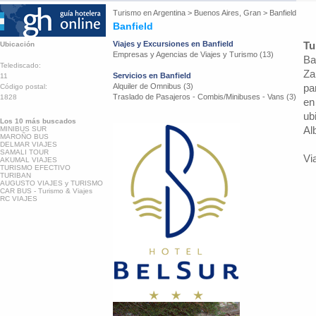
Turismo en
Argentina
>
Buenos Aires, Gran
>
Banfield
Banfield
Viajes y Excursiones en Banfield
Tu
Ubicación
Empresas y Agencias de Viajes y Turismo (13)
Ba
Telediscado:
Za
Servicios en Banfield
11
Alquiler de Omnibus (3)
pa
Código postal:
Traslado de Pasajeros - Combis/Minibuses - Vans (3)
1828
en
ub
Los 10 más buscados
Al
MINIBUS SUR
MAROÑO BUS
DELMAR VIAJES
SAMALI TOUR
Vi
AKUMAL VIAJES
TURISMO EFECTIVO
TURIBAN
AUGUSTO VIAJES y TURISMO
CAR BUS - Turismo & Viajes
RC VIAJES