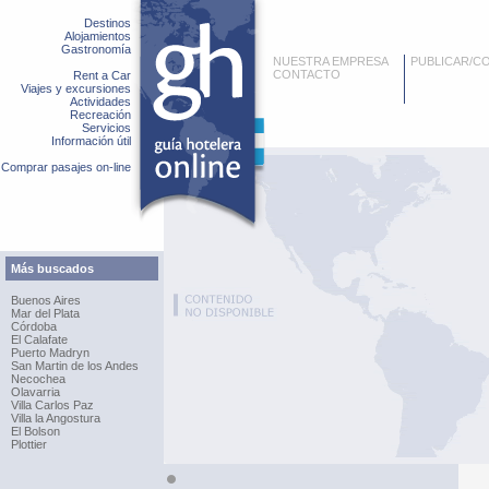
Destinos
Alojamientos
Gastronomía
NUESTRA EMPRESA
PUBLICAR/C
CONTACTO
Rent a Car
Viajes y excursiones
Actividades
Recreación
Servicios
Información útil
Comprar pasajes on-line
Más buscados
Buenos Aires
Mar del Plata
Córdoba
El Calafate
Puerto Madryn
San Martin de los Andes
Necochea
Olavarria
Villa Carlos Paz
Villa la Angostura
El Bolson
Plottier