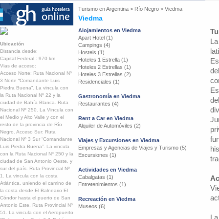
Turismo en
Argentina
>
Río Negro
>
Viedma
Viedma
Alojamientos en Viedma
Tu
Apart Hotel (1)
La
Ubicación
Campings (4)
lat
Distancia desde:
Hostels (1)
Capital Federal : 970 km
Hoteles 1 Estrella (1)
Es
Vias de acceso:
Hoteles 2 Estrellas (1)
de
Acceso Norte: Ruta Nacional Nº
Hoteles 3 Estrellas (2)
co
3 Norte “Comandante Luis
Residenciales (1)
Piedra Buena”. La vincula con
Es
la Ruta Nacional Nº 22 y la
Gastronomía en Viedma
de
ciudad de Bahía Blanca. Ruta
Restaurantes (4)
di
Nacional Nº 250. La Vincula con
el Medio y Alto Valle y con el
Rent a Car en Viedma
Ju
resto de la provincia de Río
Alquiler de Automóviles (2)
pr
Negro. Acceso Sur: Ruta
fu
Nacional Nº 3 Sur “Comandante
Viajes y Excursiones en Viedma
Luis Piedra Buena”. La vincula
Empresas y Agencias de Viajes y Turismo (5)
hi
con la Ruta Nacional Nº 250 y la
Excursiones (1)
tr
ciudad de San Antonio Oeste, y
sur del país. Ruta Provincial Nº
Actividades en Viedma
1. La vincula con la costa
Cabalgatas (1)
Ac
Atlántica, uniendo el camino de
Entretenimientos (1)
Vi
la costa desde El Balneario El
ac
Cóndor hasta el puerto de San
Recreación en Viedma
Antonio Este. Ruta Provincial Nº
Museos (6)
51. La vincula con el Aeropuerto
La