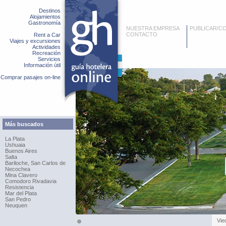
Destinos
Alojamientos
Gastronomía
NUESTRA EMPRESA
PUBLICAR/C
CONTACTO
Rent a Car
Viajes y excursiones
Actividades
Recreación
Servicios
Información útil
Comprar pasajes on-line
Más buscados
La Plata
Ushuaia
Buenos Aires
Salta
Bariloche, San Carlos de
Necochea
Mina Clavero
Comodoro Rivadavia
Resistencia
Mar del Plata
San Pedro
Neuquen
Vie