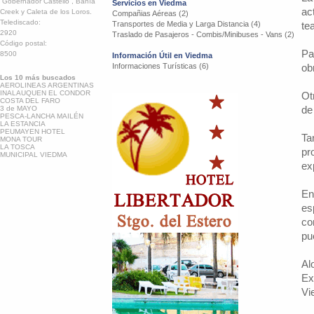
“Gobernador Castello”, Bahía
Servicios en Viedma
ac
Creek y Caleta de los Loros.
Compañias Aéreas (2)
Telediscado:
Transportes de Media y Larga Distancia (4)
te
2920
Traslado de Pasajeros - Combis/Minibuses - Vans (2)
Código postal:
Pa
8500
Información Útil en Viedma
Informaciones Turísticas (6)
ob
Los 10 más buscados
AEROLINEAS ARGENTINAS
INALAUQUEN EL CONDOR
Ot
COSTA DEL FARO
de
3 de MAYO
PESCA-LANCHA MAILÉN
LA ESTANCIA
PEUMAYEN HOTEL
Ta
MONA TOUR
LA TOSCA
pr
MUNICIPAL VIEDMA
ex
En
es
co
pu
Al
Ex
Vi