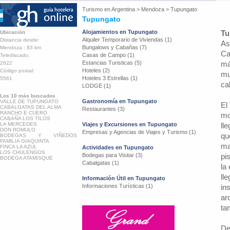
Turismo en
Argentina
>
Mendoza
>
Tupungato
Tupungato
Alojamientos en Tupungato
Tu
Ubicación
Alquiler Temporario de Viviendas (1)
Distancia desde:
As
Bungalows y Cabañas (7)
Mendoza : 83 km
Ca
Casas de Campo (1)
Telediscado:
Estancias Turisticas (5)
má
2622
Hoteles (2)
Código postal:
mu
Hoteles 3 Estrellas (1)
5561
ca
LODGE (1)
Los 10 más buscados
Gastronomía en Tupungato
VALLE DE TUPUNGATO
El
CABALGATAS DEL ALMA
Restaurantes (3)
RANCHO E CUERO
mo
CABAÑA LOS TILOS
LA MERCEDES
Viajes y Excursiones en Tupungato
ll
DON ROMULO
Empresas y Agencias de Viajes y Turismo (1)
qu
BODEGAS Y VIÑEDOS
FAMILIA GIAQUINTA
ma
FINCA LA AZUL
Actividades en Tupungato
LOS CHULENGOS
Bodegas para Visitar (3)
pi
BODEGA ATAMISQUE
Cabalgatas (1)
la
ll
Información Útil en Tupungato
Informaciones Turísticas (1)
in
ar
ta
De