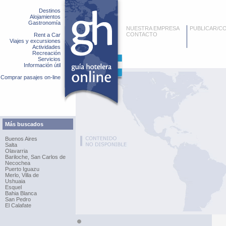
Destinos
Alojamientos
Gastronomía
NUESTRA EMPRESA
PUBLICAR/C
CONTACTO
Rent a Car
Viajes y excursiones
Actividades
Recreación
Servicios
Información útil
Comprar pasajes on-line
Más buscados
Buenos Aires
Salta
Olavarria
Bariloche, San Carlos de
Necochea
Puerto Iguazu
Merlo, Villa de
Ushuaia
Esquel
Bahia Blanca
San Pedro
El Calafate