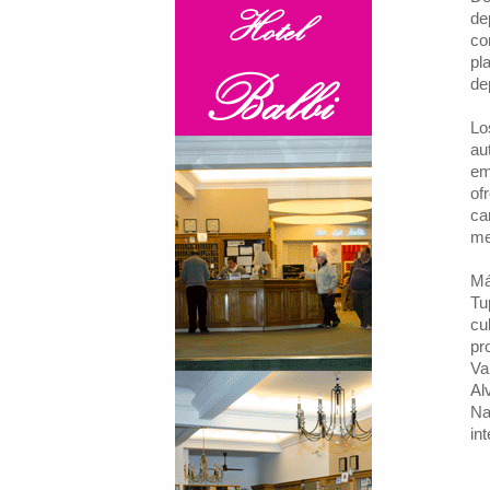
de
co
pl
de
Lo
au
em
of
ca
me
Má
Tu
cu
pr
Va
Al
Na
in