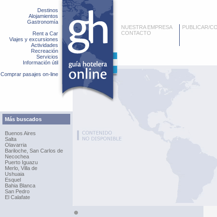
Destinos
Alojamientos
Gastronomía
NUESTRA EMPRESA
PUBLICAR/C
CONTACTO
Rent a Car
Viajes y excursiones
Actividades
Recreación
Servicios
Información útil
Comprar pasajes on-line
Más buscados
Buenos Aires
Salta
Olavarria
Bariloche, San Carlos de
Necochea
Puerto Iguazu
Merlo, Villa de
Ushuaia
Esquel
Bahia Blanca
San Pedro
El Calafate