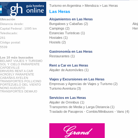
Turismo en
Argentina
>
Mendoza
>
Las Heras
Las Heras
Alojamientos en Las Heras
Ubicación
Bungalows y Cabañas (2)
Alo
Distancia desde:
Campings (2)
Her
Capital Federal : 1095 km
Estancias Turisticas (1)
Telediscado:
Hostales (1)
261
Hostels (2)
Código postal:
5539
Gastronomía en Las Heras
Restaurantes (1)
Los 10 más buscados
BELMAT VIAJES Y TURISMO
SOL Y CIELO PARAPENTE
Rent a Car en Las Heras
CAPDEVILLE
Alquiler de Automóviles (1)
DRIVERS RENT A CAR
ACROFLY PARAPENTE
CABAÑAS AYELEN
Viajes y Excursiones en Las Heras
TRANSPORTES POLLICINO
Empresas y Agencias de Viajes y Turismo (2)
PORTEZUELO DEL VIENTO
NONO AUGUSTO
Turismo Aventura (3)
TRANSPORTES DEMAJO
Servicios en Las Heras
Alquiler de Omnibus (1)
Transportes de Media y Larga Distancia (1)
Traslado de Pasajeros - Combis/Minibuses - Vans (4)