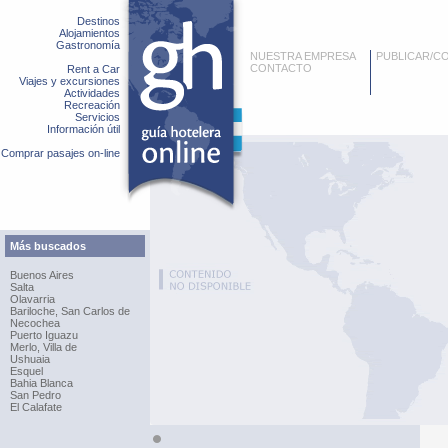
Destinos
Alojamientos
Gastronomía
NUESTRA EMPRESA
PUBLICAR/C
CONTACTO
Rent a Car
Viajes y excursiones
Actividades
Recreación
Servicios
Información útil
Comprar pasajes on-line
Más buscados
Buenos Aires
Salta
Olavarria
Bariloche, San Carlos de
Necochea
Puerto Iguazu
Merlo, Villa de
Ushuaia
Esquel
Bahia Blanca
San Pedro
El Calafate