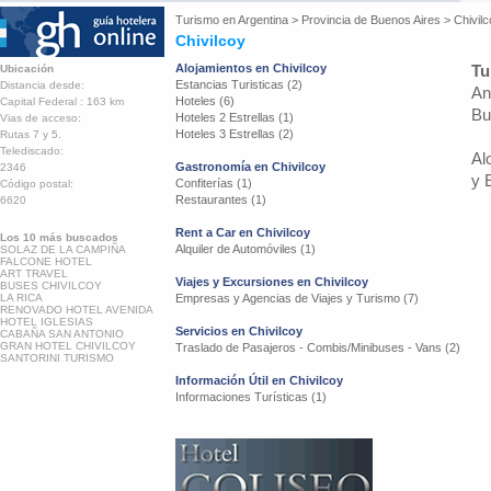
Turismo en
Argentina
>
Provincia de Buenos Aires
>
Chivil
Chivilcoy
Alojamientos en Chivilcoy
Tu
Ubicación
Estancias Turisticas (2)
Distancia desde:
An
Hoteles (6)
Capital Federal : 163 km
Bu
Hoteles 2 Estrellas (1)
Vias de acceso:
Hoteles 3 Estrellas (2)
Rutas 7 y 5.
Telediscado:
Al
Gastronomía en Chivilcoy
2346
y 
Confiterías (1)
Código postal:
Restaurantes (1)
6620
Rent a Car en Chivilcoy
Los 10 más buscados
Alquiler de Automóviles (1)
SOLAZ DE LA CAMPIÑA
FALCONE HOTEL
ART TRAVEL
Viajes y Excursiones en Chivilcoy
BUSES CHIVILCOY
LA RICA
Empresas y Agencias de Viajes y Turismo (7)
RENOVADO HOTEL AVENIDA
HOTEL IGLESIAS
Servicios en Chivilcoy
CABAÑA SAN ANTONIO
GRAN HOTEL CHIVILCOY
Traslado de Pasajeros - Combis/Minibuses - Vans (2)
SANTORINI TURISMO
Información Útil en Chivilcoy
Informaciones Turísticas (1)