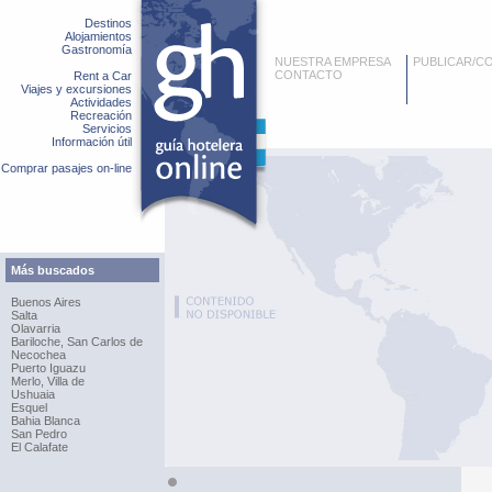
Destinos
Alojamientos
Gastronomía
NUESTRA EMPRESA
PUBLICAR/C
CONTACTO
Rent a Car
Viajes y excursiones
Actividades
Recreación
Servicios
Información útil
Comprar pasajes on-line
Más buscados
Buenos Aires
Salta
Olavarria
Bariloche, San Carlos de
Necochea
Puerto Iguazu
Merlo, Villa de
Ushuaia
Esquel
Bahia Blanca
San Pedro
El Calafate