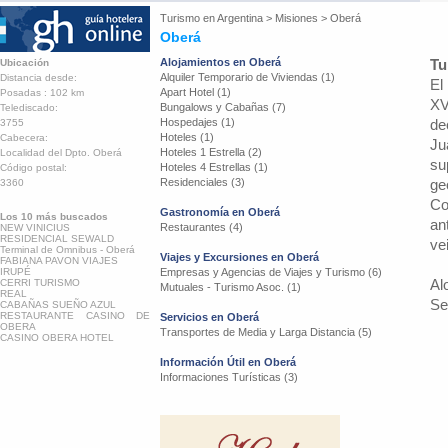
Turismo en
Argentina
>
Misiones
>
Oberá
Oberá
Alojamientos en Oberá
Tu
Ubicación
Alquiler Temporario de Viviendas (1)
Distancia desde:
El
Apart Hotel (1)
Posadas : 102 km
XV
Bungalows y Cabañas (7)
Telediscado:
Hospedajes (1)
de
3755
Hoteles (1)
Cabecera:
Ju
Hoteles 1 Estrella (2)
Localidad del Dpto. Oberá
su
Hoteles 4 Estrellas (1)
Código postal:
Residenciales (3)
ge
3360
Co
Gastronomía en Oberá
Los 10 más buscados
an
Restaurantes (4)
NEW VINICIUS
RESIDENCIAL SEWALD
ve
Terminal de Omnibus - Oberá
Viajes y Excursiones en Oberá
FABIANA PAVON VIAJES
IRUPÉ
Empresas y Agencias de Viajes y Turismo (6)
Al
CERRI TURISMO
Mutuales - Turismo Asoc. (1)
REAL
Se
CABAÑAS SUEÑO AZUL
RESTAURANTE CASINO DE
Servicios en Oberá
OBERA
Transportes de Media y Larga Distancia (5)
CASINO OBERA HOTEL
Información Útil en Oberá
Informaciones Turísticas (3)