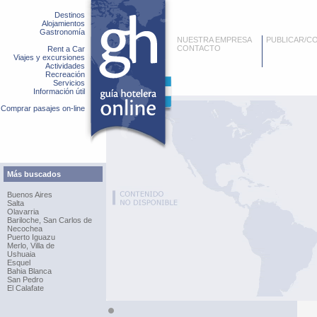
Destinos
Alojamientos
Gastronomía
NUESTRA EMPRESA
PUBLICAR/C
CONTACTO
Rent a Car
Viajes y excursiones
Actividades
Recreación
Servicios
Información útil
Comprar pasajes on-line
Más buscados
Buenos Aires
Salta
Olavarria
Bariloche, San Carlos de
Necochea
Puerto Iguazu
Merlo, Villa de
Ushuaia
Esquel
Bahia Blanca
San Pedro
El Calafate