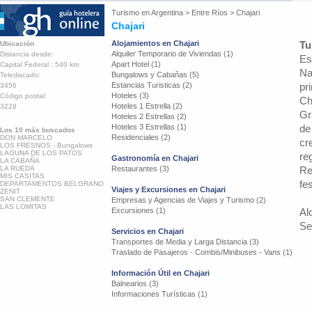
Turismo en
Argentina
>
Entre Ríos
>
Chajari
Chajari
Alojamientos en Chajari
Tu
Ubicación
Alquiler Temporario de Viviendas (1)
Distancia desde:
Es
Apart Hotel (1)
Capital Federal : 540 km
Na
Bungalows y Cabañas (5)
Telediscado:
Estancias Turisticas (2)
pr
3456
Hoteles (3)
Código postal:
Ch
Hoteles 1 Estrella (2)
3228
Gr
Hoteles 2 Estrellas (2)
Hoteles 3 Estrellas (1)
de
Los 10 más buscados
Residenciales (2)
DON MARCELO
cr
LOS FRESNOS - Bungalows
LAGUNA DE LOS PATOS
re
Gastronomía en Chajari
LA CABAÑA
LA RUEDA
Restaurantes (3)
Re
MIS CASITAS
fe
DEPARTAMENTOS BELGRANO
Viajes y Excursiones en Chajari
ZENIT
SAN CLEMENTE
Empresas y Agencias de Viajes y Turismo (2)
LAS LOMITAS
Excursiones (1)
Al
Se
Servicios en Chajari
Transportes de Media y Larga Distancia (3)
Traslado de Pasajeros - Combis/Minibuses - Vans (1)
Información Útil en Chajari
Balnearios (3)
Informaciones Turísticas (1)