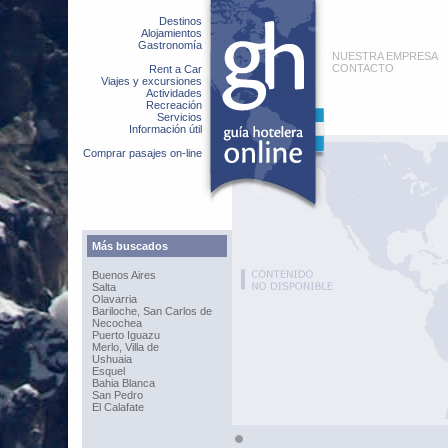
Destinos
Alojamientos
Gastronomía
NUESTRA EMPRESA
CONTACTO
Rent a Car
Viajes y excursiones
Actividades
Recreación
Servicios
Información útil
Comprar pasajes on-line
Más buscados
Buenos Aires
Salta
Olavarria
Bariloche, San Carlos de
Necochea
Puerto Iguazu
Merlo, Villa de
Ushuaia
Esquel
Bahia Blanca
San Pedro
El Calafate