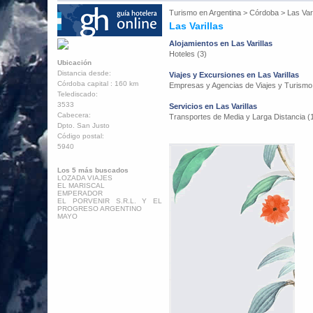
Turismo en
Argentina
>
Córdoba
>
Las Vari
Las Varillas
Alojamientos en Las Varillas
Hoteles (3)
Ubicación
Distancia desde:
Viajes y Excursiones en Las Varillas
Córdoba capital : 160 km
Empresas y Agencias de Viajes y Turismo
Telediscado:
3533
Servicios en Las Varillas
Cabecera:
Transportes de Media y Larga Distancia (
Dpto. San Justo
Código postal:
5940
Los 5 más buscados
LOZADA VIAJES
EL MARISCAL
EMPERADOR
EL PORVENIR S.R.L. Y EL
PROGRESO ARGENTINO
MAYO