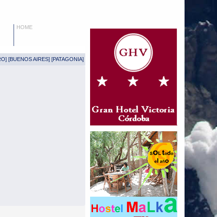
HOME
RO
] [
BUENOS AIRES
] [
PATAGONIA
]