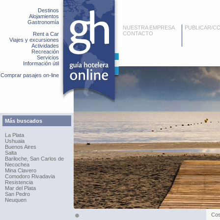
Destinos
Alojamientos
Gastronomía
NUESTRA EMPRESA
PUBLICAR/C
CONTACTO
Rent a Car
Viajes y excursiones
Actividades
Recreación
Servicios
Información útil
Comprar pasajes on-line
Más buscados
La Plata
Ushuaia
Buenos Aires
Salta
Bariloche, San Carlos de
Necochea
Mina Clavero
Comodoro Rivadavia
Resistencia
Mar del Plata
San Pedro
Neuquen
Cos