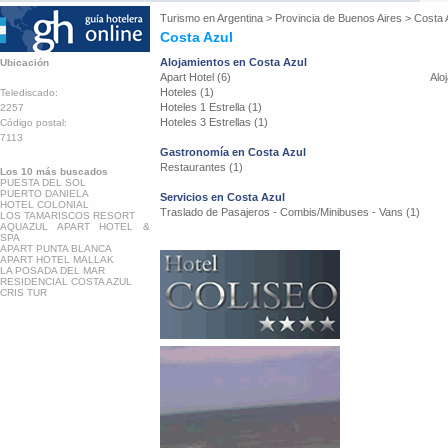
Turismo en
Argentina
>
Provincia de Buenos Aires
>
Costa 
Costa Azul
Alojamientos en Costa Azul
Ubicación
Apart Hotel (6)
Alo
Hoteles (1)
Telediscado:
Hoteles 1 Estrella (1)
2257
Hoteles 3 Estrellas (1)
Código postal:
7113
Gastronomía en Costa Azul
Restaurantes (1)
Los 10 más buscados
PUESTA DEL SOL
PUERTO DANIELA
Servicios en Costa Azul
HOTEL COLONIAL
Traslado de Pasajeros - Combis/Minibuses - Vans (1)
LOS TAMARISCOS RESORT
AQUAZUL APART HOTEL &
SPA
APART PUNTA BLANCA
APART HOTEL MALLAK
LA POSADA DEL MAR
RESIDENCIAL COSTA AZUL
CRIS TUR