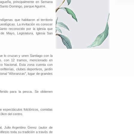
ntiagueña, principalmente en Semana
 Santo Domingo, parque Aguirre.
dígenas que habitaron el territorio
eológicas. La invitación es conocer
Santo reconocido por la iglesia que
de Mayo, Legislatura, Iglesia San
ue lo cruzan y unen Santiago con la
ts. con 12 tramos, mencionado en
co Nacional. Esta zona cuenta con
nfiterías, clubes deportivos, jardín
cional "Añoranzas", lugar de grandes
ferido para la pesca. Se obtienen
de espectáculos folclóricos, comidas
10km del centro.
, Julio Argentino Gerez (autor de
esto toda su tradición a través de