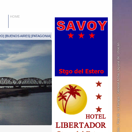
HOME
RO
] [
BUENOS AIRES
] [
PATAGONIA
]