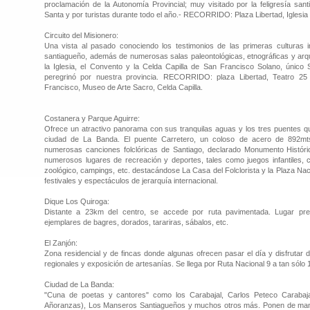
proclamación de la Autonomía Provincial; muy visitado por la feligresía sa
Santa y por turistas durante todo el año.- RECORRIDO: Plaza Libertad, Iglesia
Circuito del Misionero:
Una vista al pasado conociendo los testimonios de las primeras culturas in
santiagueño, además de numerosas salas paleontológicas, etnográficas y arqu
la Iglesia, el Convento y la Celda Capilla de San Francisco Solano, único 
peregrinó por nuestra provincia. RECORRIDO: plaza Libertad, Teatro 25 
Francisco, Museo de Arte Sacro, Celda Capilla.
Costanera y Parque Aguirre:
Ofrece un atractivo panorama con sus tranquilas aguas y los tres puentes q
ciudad de La Banda. El puente Carretero, un coloso de acero de 892m
numerosas canciones folclóricas de Santiago, declarado Monumento Históri
numerosos lugares de recreación y deportes, tales como juegos infantiles, co
zoológico, campings, etc. destacándose La Casa del Folclorista y la Plaza Na
festivales y espectáculos de jerarquía internacional.
Dique Los Quiroga:
Distante a 23km del centro, se accede por ruta pavimentada. Lugar pre
ejemplares de bagres, dorados, tarariras, sábalos, etc.
El Zanjón:
Zona residencial y de fincas donde algunas ofrecen pasar el día y disfrutar 
regionales y exposición de artesanías. Se llega por Ruta Nacional 9 a tan sólo 
Ciudad de La Banda:
"Cuna de poetas y cantores" como los Carabajal, Carlos Peteco Carabajal
Añoranzas), Los Manseros Santiagueños y muchos otros más. Ponen de manifi