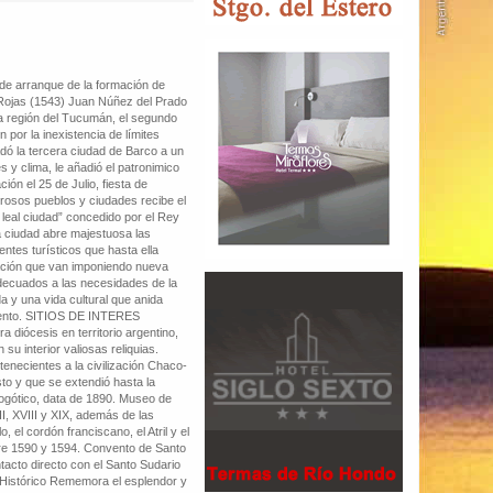
 de arranque de la formación de
 Rojas (1543) Juan Núñez del Prado
la región del Tucumán, el segundo
 por la inexistencia de límites
sladó la tercera ciudad de Barco a un
 y clima, le añadió el patronimico
ión el 25 de Julio, fiesta de
rosos pueblos y ciudades recibe el
 leal ciudad” concedido por el Rey
a ciudad abre majestuosa las
entes turísticos que hasta ella
icación que van imponiendo nueva
adecuados a las necesidades de la
a y una vida cultural que anida
omento. SITIOS DE INTERES
 diócesis en territorio argentino,
su interior valiosas reliquias.
enecientes a la civilización Chaco-
o y que se extendió hasta la
ogótico, data de 1890. Museo de
II, XVIII y XIX, además de las
el cordón franciscano, el Atril y el
ntre 1590 y 1594. Convento de Santo
tacto directo con el Santo Sudario
o Histórico Rememora el esplendor y