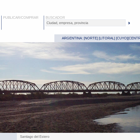
PUBLICAR/COMPRAR
BUSCADOR
ARGENTINA: [
NORTE
] [
LITORAL
] [
CUYO
][
CENT
Santiago del Estero