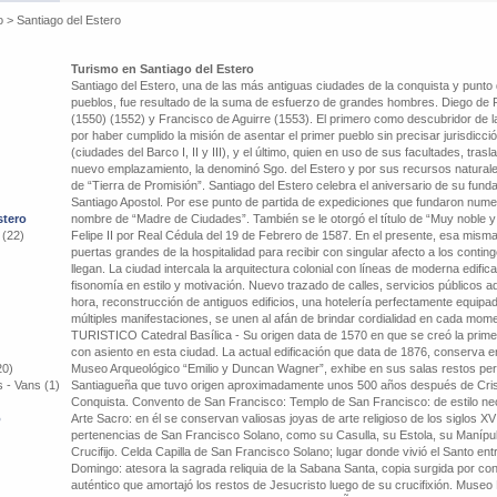
o
>
Santiago del Estero
Turismo en Santiago del Estero
Santiago del Estero, una de las más antiguas ciudades de la conquista y punto
pueblos, fue resultado de la suma de esfuerzo de grandes hombres. Diego de
(1550) (1552) y Francisco de Aguirre (1553). El primero como descubridor de 
por haber cumplido la misión de asentar el primer pueblo sin precisar jurisdicción
(ciudades del Barco I, II y III), y el último, quien en uso de sus facultades, tra
nuevo emplazamiento, la denominó Sgo. del Estero y por sus recursos naturales
de “Tierra de Promisión”. Santiago del Estero celebra el aniversario de su fundac
Santiago Apostol. Por ese punto de partida de expediciones que fundaron nume
stero
nombre de “Madre de Ciudades”. También se le otorgó el título de “Muy noble y
 (22)
Felipe II por Real Cédula del 19 de Febrero de 1587. En el presente, esa mism
puertas grandes de la hospitalidad para recibir con singular afecto a los conting
llegan. La ciudad intercala la arquitectura colonial con líneas de moderna edif
fisonomía en estilo y motivación. Nuevo trazado de calles, servicios públicos 
hora, reconstrucción de antiguos edificios, una hotelería perfectamente equipad
múltiples manifestaciones, se unen al afán de brindar cordialidad en cada m
TURISTICO Catedral Basílica - Su origen data de 1570 en que se creó la primera
con asiento en esta ciudad. La actual edificación que data de 1876, conserva en 
20)
Museo Arqueológico “Emilio y Duncan Wagner”, exhibe en sus salas restos pert
 - Vans (1)
Santiagueña que tuvo origen aproximadamente unos 500 años después de Crist
Conquista. Convento de San Francisco: Templo de San Francisco: de estilo ne
o
Arte Sacro: en él se conservan valiosas joyas de arte religioso de los siglos XV
pertenencias de San Francisco Solano, como su Casulla, su Estola, su Manípulo, 
Crucifijo. Celda Capilla de San Francisco Solano; lugar donde vivió el Santo e
Domingo: atesora la sagrada reliquia de la Sabana Santa, copia surgida por con
auténtico que amortajó los restos de Jesucristo luego de su crucifixión. Muse