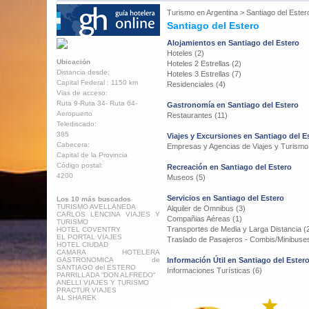
Turismo en
Argentina
>
Santiago del Ester
Santiago del Estero
Alojamientos en Santiago del Estero
Hoteles (2)
Ubicación
Hoteles 2 Estrellas (2)
Distancia desde:
Hoteles 3 Estrellas (7)
Capital Federal : 1150 km
Residenciales (4)
Vias de acceso:
Ruta 9-Ruta 34- Ruta 64-
Gastronomía en Santiago del Estero
Aeropuerto
Restaurantes (11)
Telediscado:
385
Viajes y Excursiones en Santiago del E
Cabecera:
Empresas y Agencias de Viajes y Turismo
Capital de la Provincia
Código postal:
Recreación en Santiago del Estero
4200
Museos (5)
Servicios en Santiago del Estero
Los 10 más buscados
TURISMO AVELLANEDA
Alquiler de Omnibus (3)
CARLOS LENCINA VIAJES Y
Compañias Aéreas (1)
TURISMO
Transportes de Media y Larga Distancia (
HOTEL COVENTRY
EL PORTAL VIAJES
Traslado de Pasajeros - Combis/Minibuses
HOTEL CIUDAD
CAMARA HOTELERA
GASTRONOMICA de
Información Útil en Santiago del Ester
SANTIAGO del ESTERO
Informaciones Turísticas (6)
PARRILLADA “DON ALFREDO“
ANELLI VIAJES Y TURISMO
PRACTUR VIAJES
AL SHAREK