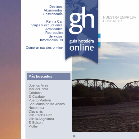
Destinos
Alojamientos
Gastronomía
NUESTRA EMPRESA
CONTACTO
Rent a Car
Viajes y excursiones
Actividades
Recreación
Servicios
Información útil
Comprar pasajes on-line
Más buscados
Buenos Aires
Mar del Plata
Córdoba
El Calafate
Puerto Madryn
San Martin de los Andes
Necochea
Olavarria
Villa Carlos Paz
Villa la Angostura
El Bolson
Plottier