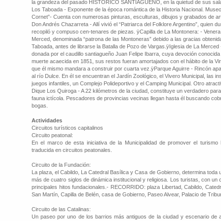
la grandeza del pasado HISTORICO SANTIAGUEÑO, en la quietud de sus sala
Los Taboada - Exponente de la época romántica de la Historia Nacional. Mus
Cornet”- Cuenta con numerosas pinturas, esculturas, dibujos y grabados de ar
Don Andrés Chazarreta - Allí vivió el “Patriarca del Folklore Argentino”, quien d
recopiló y compuso cen-tenares de piezas. ÿCapilla de La Montonera: - Venera
Merced, denominada “patrona de las Montoneras” debido a las gracias obtenida
Taboada, antes de librarse la Batalla de Pozo de Vargas.ÿIglesia de La Merced
donada por el caudillo santiagueño Juan Felipe Ibarra, cuya devoción conocida 
muerte acaecida en 1851, sus restos fueran amortajados con el hábito de la Vi
que él mismo mandara a construir por cuarta vez.ÿParque Aguirre - Rincón apa
al río Dulce. En él se encuentran el Jardín Zoológico, el Vivero Municipal, las in
juegos infantiles, un Complejo Polideportivo y el Camping Municipal. Otro atracti
Dique Los Quiroga - A 22 kilómetros de la ciudad, constituye un verdadero pa
fauna ictícola. Pescadores de provincias vecinas llegan hasta él buscando cob
bogas.
Actividades
Circuitos turísticos capitalinos
Circuito peatonal:
En el marco de esta iniciativa de la Municipalidad de promover el turismo lo
traducida en circuitos peatonales.
Circuito de la Fundación:
La plaza, el Cabildo, La Catedral Basílica y Casa de Gobierno, determina toda 
más de cuatro siglos de dinámica institucional y religiosa. Los turistas, con un c
principales hitos fundacionales.- RECORRIDO: plaza Libertad, Cabildo, Catedr
San Martín, Capilla de Belén, casa de Gobierno, Paseo Alvear, Palacio de Tribu
Circuito de las Catalinas:
Un paseo por uno de los barrios más antiguos de la ciudad y escenario de a