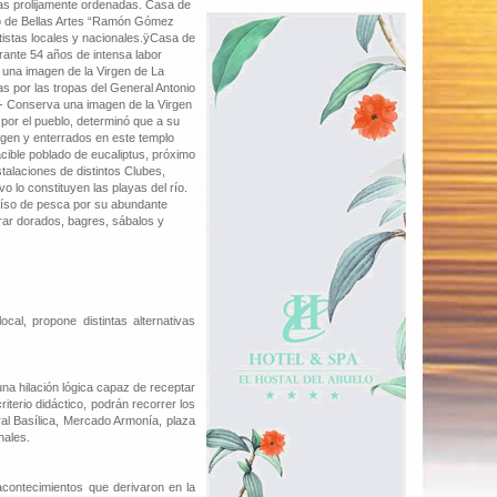
s prolijamente ordenadas. Casa de
eo de Bellas Artes “Ramón Gómez
tistas locales y nacionales.ÿCasa de
urante 54 años de intensa labor
 una imagen de la Virgen de La
s por las tropas del General Antonio
 - Conserva una imagen de la Virgen
por el pueblo, determinó que a su
rgen y enterrados en este templo
cible poblado de eucaliptus, próximo
stalaciones de distintos Clubes,
vo lo constituyen las playas del río.
raíso de pesca por su abundante
rar dorados, bagres, sábalos y
cal, propone distintas alternativas
una hilación lógica capaz de receptar
riterio didáctico, podrán recorrer los
al Basílica, Mercado Armonía, plaza
nales.
contecimientos que derivaron en la