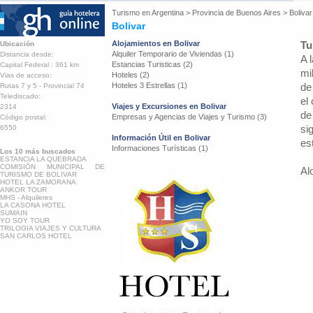
Turismo en
Argentina
>
Provincia de Buenos Aires
>
Bolivar
Bolivar
Alojamientos en Bolivar
Tu
Ubicación
Alquiler Temporario de Viviendas (1)
Distancia desde:
A 
Estancias Turisticas (2)
Capital Federal : 361 km
mi
Hoteles (2)
Vias de acceso:
Hoteles 3 Estrellas (1)
de
Rutas 7 y 5 - Provincial 74
Telediscado:
el
Viajes y Excursiones en Bolivar
2314
de
Empresas y Agencias de Viajes y Turismo (3)
Código postal:
si
6550
Información Útil en Bolivar
es
Informaciones Turísticas (1)
Los 10 más buscados
ESTANCIA LA QUEBRADA
COMISIÓN MUNICIPAL DE
Al
TURISMO DE BOLIVAR
HOTEL LA ZAMORANA
ANKOR TOUR
MHS - Alquileres
LA CASONA HOTEL
SUMAIN
YO SOY TOUR
TRILOGIA VIAJES Y CULTURA
SAN CARLOS HOTEL