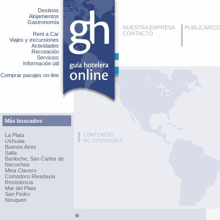
Destinos
Alojamientos
Gastronomía
NUESTRA EMPRESA
PUBLICAR/C
CONTACTO
Rent a Car
Viajes y excursiones
Actividades
Recreación
Servicios
Información útil
Comprar pasajes on-line
Más buscados
La Plata
Ushuaia
Buenos Aires
Salta
Bariloche, San Carlos de
Necochea
Mina Clavero
Comodoro Rivadavia
Resistencia
Mar del Plata
San Pedro
Neuquen