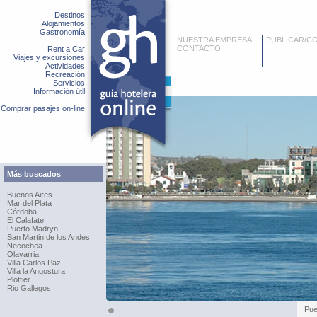
Destinos
Alojamientos
Gastronomía
NUESTRA EMPRESA
PUBLICAR/C
CONTACTO
Rent a Car
Viajes y excursiones
Actividades
Recreación
Servicios
Información útil
Comprar pasajes on-line
Más buscados
Buenos Aires
Mar del Plata
Córdoba
El Calafate
Puerto Madryn
San Martin de los Andes
Necochea
Olavarria
Villa Carlos Paz
Villa la Angostura
Plottier
Rio Gallegos
Pue