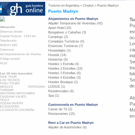
Turismo en
Argentina
>
Chubut
>
Puerto Madryn
Puerto Madryn
Alojamientos en Puerto Madryn
Tu
Alquiler Temporario de Viviendas (42)
Pu
Ubicación
Apart Hotel (10)
es
Distancia desde:
Bungalows y Cabañas (3)
Capital Federal : 1334 km
Campings (2)
oc
Telediscado:
Complejos Turísticos (5)
Lo
NUEVO 280
Estancias Turisticas (7)
ca
Cabecera:
Hospedajes (1)
del Departamento de Viedma
Hostels (14)
in
Código postal:
Hosterías (5)
Se
9120
Hoteles 1 Estrella (4)
tr
Hoteles 2 Estrellas (10)
Hoteles 3 Estrellas (6)
fo
Los 10 más buscados
AIKE TOUR
Hoteles 4 Estrellas (3)
So
LOS TECHOS
Hoteles Boutique (1)
FUGU TOURS
de
LODGE (1)
WHALES PATAGONIA
TURISMO
Residenciales (6)
HOSTERIA HIPOCAMPO
Spa (1)
CAUSANA VIAJES
Al
TEULY
Pu
OCEAN DIVERS
Gastronomía en Puerto Madryn
ECOCENTRO
Casas de Té (2)
Ma
LA GAVIOTA COCINERA
Restaurantes (15)
en
Rent a Car en Puerto Madryn
Alquiler de Automóviles (6)