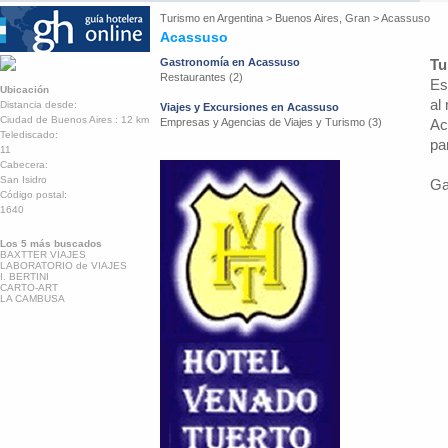
Turismo en
Argentina
>
Buenos Aires, Gran
>
Acassuso
Acassuso
Gastronomía en Acassuso
Tu
Restaurantes (2)
Es
Ubicación
al
Distancia desde:
Viajes y Excursiones en Acassuso
Ciudad de Buenos Aires : 12 km
Empresas y Agencias de Viajes y Turismo (3)
Ac
Telediscado:
pa
11
Cabecera:
San Isidro
Ga
Código postal:
1640
Los 5 más buscados
BAXTTER VIAJES
LABORATORIO de VIAJES
I. BERTINI
CARTO-ART
LA CAMBUSA