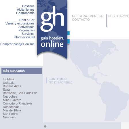
Destinos
Alojamientos
Gastronomía
NUESTRA EMPRESA
PUBLICAR/C
CONTACTO
Rent a Car
Viajes y excursiones
Actividades
Recreación
Servicios
Información útil
Comprar pasajes on-line
Más buscados
La Plata
Ushuaia
Buenos Aires
Salta
Bariloche, San Carlos de
Necochea
Mina Clavero
Comodoro Rivadavia
Resistencia
Mar del Plata
San Pedro
Neuquen