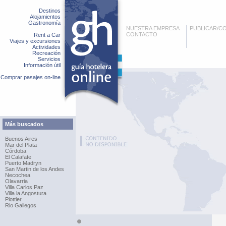
Destinos
Alojamientos
Gastronomía
NUESTRA EMPRESA
PUBLICAR/C
CONTACTO
Rent a Car
Viajes y excursiones
Actividades
Recreación
Servicios
Información útil
Comprar pasajes on-line
Más buscados
Buenos Aires
Mar del Plata
Córdoba
El Calafate
Puerto Madryn
San Martin de los Andes
Necochea
Olavarria
Villa Carlos Paz
Villa la Angostura
Plottier
Rio Gallegos