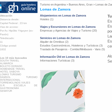
Turismo en
Argentina
>
Buenos Aires, Gran
>
Lomas de Za
Lomas de Zamora
Alojamientos en Lomas de Zamora
Tu
Ubicación
Hoteles (1)
Distancia desde:
Es
Capital Federal : 23 km
Es
Viajes y Excursiones en Lomas de Zamora
Vias de acceso:
Empresas y Agencias de Viajes y Turismo (20)
po
Por Av. Hipólito Yrigoyen (ex-
Pavón)
La
Servicios en Lomas de Zamora
Telediscado:
Es
Alquiler de Omnibus (2)
11
Estudios Gastronómicos, Hoteleros y Turísticos (3)
ce
Código postal:
Traslado de Pasajeros - Combis/Minibuses - Vans (5)
1832
Al
Información Útil en Lomas de Zamora
Los 10 más buscados
Informaciones Turísticas (3)
Se
SOUTH TRAVEL
ALIMARCA
BOLETO DORADO
HOMEMADE TRAVEL
HOTEL SABOYA
LOMAS TURISMO
DAMSOL TURISMO
INTERNACIONAL
TORREMOLINOS VIAJES
G.R. ESCUELA DE
GASTRONOMIA
SEMATUR