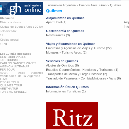
Turismo en
Argentina
>
Buenos Aires, Gran
>
Quilmes
Quilmes
Alojamientos en Quilmes
Ubicación
Apart Hotel (1)
Alo
Distancia desde:
Inf
Ciudad de Buenos Aires : 20 km
Gastronomía en Quilmes
Telediscado:
Restaurantes (3)
11
Código postal:
Viajes y Excursiones en Quilmes
1878
Empresas y Agencias de Viajes y Turismo (22)
Mutuales - Turismo Asoc. (2)
Los 10 más buscados
CENTORBI VIAJES
TAS TURISMO
Servicios en Quilmes
CARLOS SANSOT VIAJES
Alquiler de Omnibus (8)
AGENCIA ULTRAMAR
FER-TOUR
Estudios Gastronómicos, Hoteleros y Turísticos (1)
AVVA - Asoc. Viajantes
Transportes de Media y Larga Distancia (2)
Vendedores de la Argentina -
Traslado de Pasajeros - Combis/Minibuses - Vans (6)
FUVA
OSCAR TOUR
QUILMES TOUR
Información Útil en Quilmes
ARETHA TUR
Informaciones Turísticas (1)
TURISMO SPINELLI