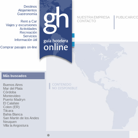
Destinos
Alojamientos
Gastronomía
NUESTRA EMPRESA
PUBLICAR/C
CONTACTO
Rent a Car
Viajes y excursiones
Actividades
Recreación
Servicios
Información útil
Comprar pasajes on-line
Más buscados
Buenos Aires
Mar del Plata
Córdoba
Montevideo
Puerto Madryn
El Calafate
Colon (ER)
Tilcara
Bahia Blanca
San Martin de los Andes
Neuquen
Villa la Angostura