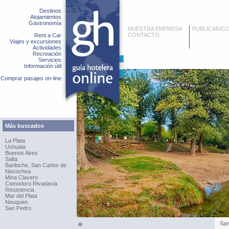
Destinos
Alojamientos
Gastronomía
NUESTRA EMPRESA
PUBLICAR/C
CONTACTO
Rent a Car
Viajes y excursiones
Actividades
Recreación
Servicios
Información útil
Comprar pasajes on-line
Más buscados
La Plata
Ushuaia
Buenos Aires
Salta
Bariloche, San Carlos de
Necochea
Mina Clavero
Comodoro Rivadavia
Resistencia
Mar del Plata
Neuquen
San Pedro
San