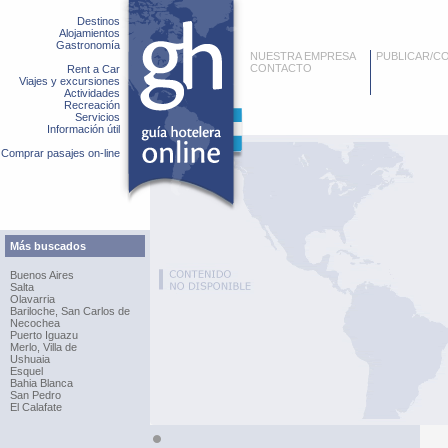
Destinos
Alojamientos
Gastronomía
NUESTRA EMPRESA
PUBLICAR/C
CONTACTO
Rent a Car
Viajes y excursiones
Actividades
Recreación
Servicios
Información útil
Comprar pasajes on-line
Más buscados
Buenos Aires
Salta
Olavarria
Bariloche, San Carlos de
Necochea
Puerto Iguazu
Merlo, Villa de
Ushuaia
Esquel
Bahia Blanca
San Pedro
El Calafate