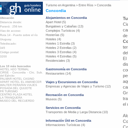
Turismo en
Argentina
>
Entre Ríos
>
Concordia
Concordia
Alojamientos en Concordia
Tu
Ubicación
Apart Hotel (5)
Distancia desde:
Ci
Bungalows y Cabañas (13)
Paraná : 256 km
ca
Complejos Turísticos (4)
Vias de acceso:
Hosterías (5)
de 
Ruta 14 - Puerto sobre el río
Hoteles (4)
Uruguay.
Co
Hoteles 1 Estrella (3)
Telediscado:
te
Hoteles 2 Estrellas (2)
345
Hoteles 3 Estrellas (4)
de
Código postal:
Hoteles 4 Estrellas (5)
3200
El
Residenciales (3)
di
Los 10 más buscados
Gastronomía en Concordia
co
HOTEL H2O TERMAL
CIRSE - Concordia - Círc. Sub.
Restaurantes (14)
pe
del Ejército
PALMAR HOTEL CASINO
aq
APART HOTEL EL AMANECER
Viajes y Excursiones en Concordia
WALTER PERAFAN VIAJES
Empresas y Agencias de Viajes y Turismo (12)
ca
POSADA DEL QUIJOTE
FR TURISMO
Gr
CENTRO PLAZA HOTEL
Recreación en Concordia
LA TRANQUERA
tr
Museos (5)
MUSEO DEL RECUERDO
el
Servicios en Concordia
Transportes de Media y Larga Distancia (10)
Al
Información Útil en Concordia
Co
Informaciones Turísticas (4)
Co