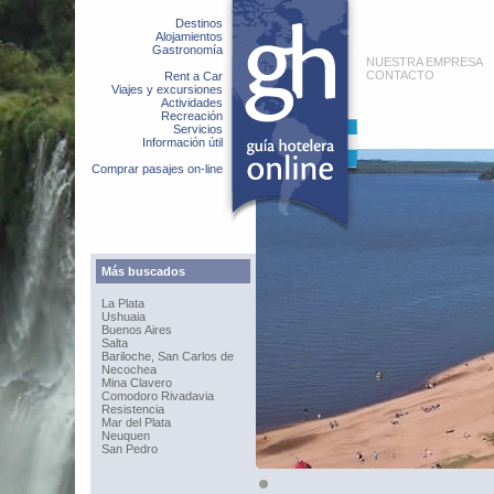
Destinos
Alojamientos
Gastronomía
NUESTRA EMPRESA
CONTACTO
Rent a Car
Viajes y excursiones
Actividades
Recreación
Servicios
Información útil
Comprar pasajes on-line
Más buscados
La Plata
Ushuaia
Buenos Aires
Salta
Bariloche, San Carlos de
Necochea
Mina Clavero
Comodoro Rivadavia
Resistencia
Mar del Plata
Neuquen
San Pedro