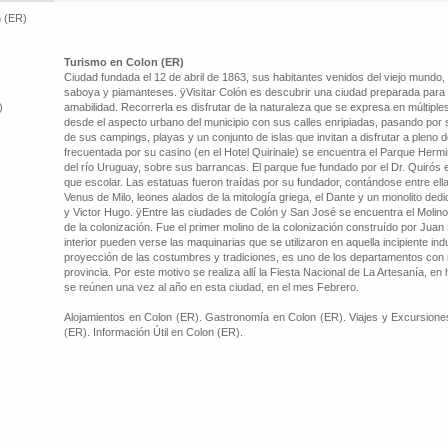
 (ER)
Turismo en Colon (ER)
Ciudad fundada el 12 de abril de 1863, sus habitantes venidos del viejo mundo
saboya y piamanteses. ÿVisitar Colón es descubrir una ciudad preparada para rec
)
amabilidad. Recorrerla es disfrutar de la naturaleza que se expresa en múltip
desde el aspecto urbano del municipio con sus calles enripiadas, pasando por 
de sus campings, playas y un conjunto de islas que invitan a disfrutar a pleno
frecuentada por su casino (en el Hotel Quirinale) se encuentra el Parque Hermi
del río Uruguay, sobre sus barrancas. El parque fue fundado por el Dr. Quirós
que escolar. Las estatuas fueron traídas por su fundador, contándose entre ella
Venus de Milo, leones alados de la mitología griega, el Dante y un monolito de
y Victor Hugo. ÿEntre las ciudades de Colón y San José se encuentra el Molino 
de la colonización. Fue el primer molino de la colonización construído por Juan
interior pueden verse las maquinarias que se utilizaron en aquella incipiente ind
proyección de las costumbres y tradiciones, es uno de los departamentos con 
provincia. Por este motivo se realiza allí la Fiesta Nacional de La Artesanía, 
se reúnen una vez al año en esta ciudad, en el mes Febrero.
Alojamientos en Colon (ER). Gastronomía en Colon (ER). Viajes y Excursione
(ER). Información Útil en Colon (ER).