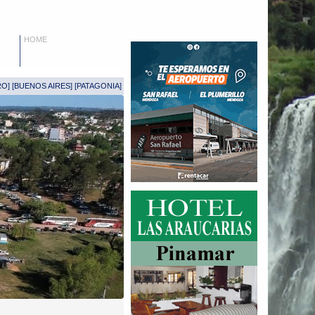
HOME
RO
] [
BUENOS AIRES
] [
PATAGONIA
]