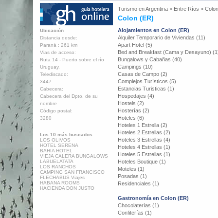
Turismo en
Argentina
>
Entre Ríos
>
Colon
Colon (ER)
Alojamientos en Colon (ER)
Ubicación
Alquiler Temporario de Viviendas (11)
Distancia desde:
Apart Hotel (5)
Paraná : 261 km
Bed and Breakfast (Cama y Desayuno) (1
Vias de acceso:
Bungalows y Cabañas (40)
Ruta 14 - Puerto sobre el río
Campings (10)
Uruguay.
Casas de Campo (2)
Telediscado:
Complejos Turísticos (5)
3447
Estancias Turisticas (1)
Cabecera:
Hospedajes (4)
Cabecera del Dpto. de su
Hostels (2)
nombre
Hosterías (2)
Código postal:
Hoteles (6)
3280
Hoteles 1 Estrella (2)
Hoteles 2 Estrellas (2)
Los 10 más buscados
Hoteles 3 Estrellas (4)
LOS OLIVOS
HOTEL SERENA
Hoteles 4 Estrellas (1)
BAHIA HOTEL
Hoteles 5 Estrellas (1)
VIEJA CALERA BUNGALOWS
LABUELATATA
Hoteles Boutique (1)
LOS RANCHOS
Moteles (1)
CAMPING SAN FRANCISCO
Posadas (1)
FLECHABUS Viajes
HABANA ROOMS
Residenciales (1)
HACIENDA DON JUSTO
Gastronomía en Colon (ER)
Chocolaterías (1)
Confiterías (1)