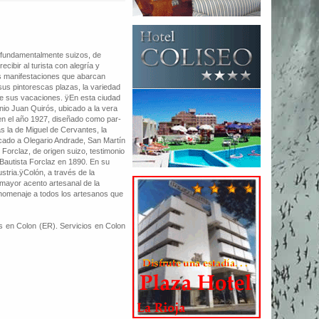
, fundamentalmente suizos, de
ibir al turista con alegría y
les manifestaciones que abarcan
sus pintorescas plazas, la variedad
 de sus vacaciones. ÿEn esta ciudad
nio Juan Quirós, ubicado a la vera
 en el año 1927, diseñado como par-
s la de Miguel de Cervantes, la
dicado a Olegario Andrade, San Martín
Forclaz, de origen suizo, testimonio
 Bautista Forclaz en 1890. En su
ustria.ÿColón, a través de la
mayor acento artesanal de la
en homenaje a todos los artesanos que
s en Colon (ER). Servicios en Colon