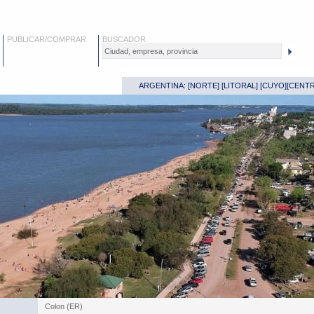
PUBLICAR/COMPRAR
BUSCADOR
ARGENTINA: [
NORTE
] [
LITORAL
] [
CUYO
][
CENT
Colon (ER)