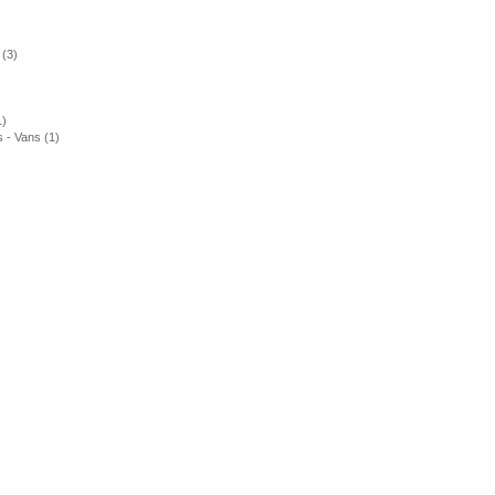
 (3)
1)
 - Vans (1)