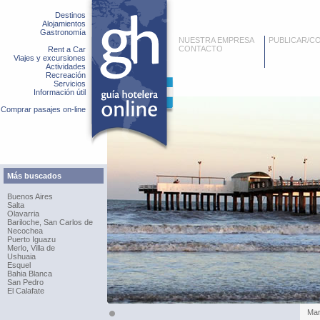
Destinos
Alojamientos
Gastronomía
NUESTRA EMPRESA
PUBLICAR/C
CONTACTO
Rent a Car
Viajes y excursiones
Actividades
Recreación
Servicios
Información útil
Comprar pasajes on-line
Más buscados
Buenos Aires
Salta
Olavarria
Bariloche, San Carlos de
Necochea
Puerto Iguazu
Merlo, Villa de
Ushuaia
Esquel
Bahia Blanca
San Pedro
El Calafate
Mar