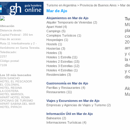
Turismo en
Argentina
>
Provincia de Buenos Aires
>
Mar de
Mar de Ajo
Alojamientos en Mar de Ajo
Tu
Alquiler Temporario de Viviendas (2)
MU
Ubicación
Apart Hotel (4)
pl
Distancia desde:
Campings (5)
Capital Federal : 350 km
Complejos Turísticos (1)
co
Vias de acceso:
Hospedajes (1)
20
Ruta 11 Interbalnearia y 2 -
Hostels (1)
ar
Aeródromo en Santa Teresita.
Hosterías (3)
Telediscado:
Hoteles (3)
y 
2257
Hoteles 1 Estrella (11)
la
Código postal:
Hoteles 2 Estrellas (15)
di
7109
Hoteles 3 Estrellas (12)
Hoteles 4 Estrellas (1)
y 
Residenciales (3)
Los 10 más buscados
di
DON SANCHO
HOTEL EL PESCADOR
Gastronomía en Mar de Ajo
EL COLONIAL
Parrillas y Restaurantes (4)
Al
HOTEL REGINA
LA COSTERA
Restaurantes (11)
Ma
HOTEL MARISOL
APART HOTEL ROMA
OFICINAS DE TURISMO
Viajes y Excursiones en Mar de Ajo
APART SABINA DEL MAR
Empresas y Agencias de Viajes y Turismo (2)
HOTEL PIPACH
Información Útil en Mar de Ajo
Balnearios (2)
Informaciones Turísticas (4)