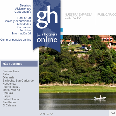
Destinos
Alojamientos
Gastronomía
NUESTRA EMPRESA
PUBLICAR/C
CONTACTO
Rent a Car
Viajes y excursiones
Actividades
Recreación
Servicios
Información útil
Comprar pasajes on-line
Más buscados
Buenos Aires
Salta
Olavarria
Bariloche, San Carlos de
Necochea
Puerto Iguazu
Merlo, Villa de
Ushuaia
Esquel
Bahia Blanca
San Pedro
El Calafate