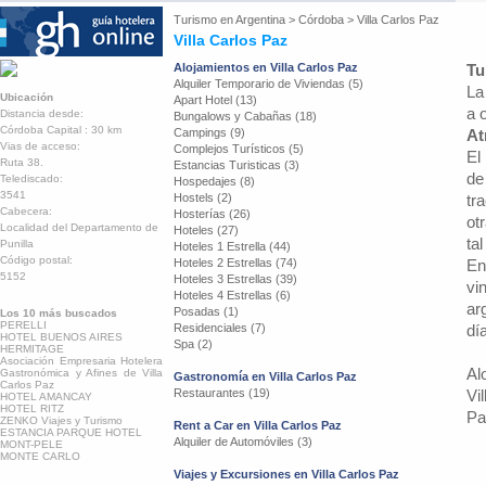
Turismo en
Argentina
>
Córdoba
>
Villa Carlos Paz
Villa Carlos Paz
Alojamientos en Villa Carlos Paz
Tu
Alquiler Temporario de Viviendas (5)
La
Ubicación
Apart Hotel (13)
a 
Distancia desde:
Bungalows y Cabañas (18)
Córdoba Capital : 30 km
Campings (9)
At
Vias de acceso:
Complejos Turísticos (5)
El
Ruta 38.
Estancias Turisticas (3)
de
Telediscado:
Hospedajes (8)
3541
Hostels (2)
tr
Cabecera:
Hosterías (26)
ot
Localidad del Departamento de
Hoteles (27)
ta
Punilla
Hoteles 1 Estrella (44)
Código postal:
Hoteles 2 Estrellas (74)
En
5152
Hoteles 3 Estrellas (39)
vi
Hoteles 4 Estrellas (6)
ar
Posadas (1)
Los 10 más buscados
PERELLI
Residenciales (7)
dí
HOTEL BUENOS AIRES
Spa (2)
HERMITAGE
Asociación Empresaria Hotelera
Al
Gastronómica y Afines de Villa
Gastronomía en Villa Carlos Paz
Carlos Paz
Restaurantes (19)
Vi
HOTEL AMANCAY
HOTEL RITZ
Pa
ZENKO Viajes y Turismo
Rent a Car en Villa Carlos Paz
ESTANCIA PARQUE HOTEL
Alquiler de Automóviles (3)
MONT-PELE
MONTE CARLO
Viajes y Excursiones en Villa Carlos Paz