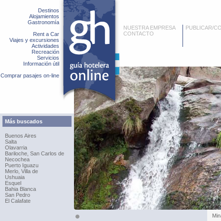
Destinos
Alojamientos
Gastronomía
NUESTRA EMPRESA
PUBLICAR/C
CONTACTO
Rent a Car
Viajes y excursiones
Actividades
Recreación
Servicios
Información útil
Comprar pasajes on-line
Más buscados
Buenos Aires
Salta
Olavarria
Bariloche, San Carlos de
Necochea
Puerto Iguazu
Merlo, Villa de
Ushuaia
Esquel
Bahia Blanca
San Pedro
El Calafate
Min