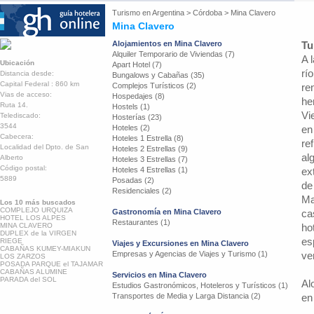
Turismo en
Argentina
>
Córdoba
>
Mina Clavero
Mina Clavero
Alojamientos en Mina Clavero
Tu
Alquiler Temporario de Viviendas (7)
A 
Ubicación
Apart Hotel (7)
rí
Distancia desde:
Bungalows y Cabañas (35)
Capital Federal : 860 km
Complejos Turísticos (2)
re
Vias de acceso:
Hospedajes (8)
he
Ruta 14.
Hostels (1)
Vi
Telediscado:
Hosterías (23)
3544
Hoteles (2)
en
Cabecera:
Hoteles 1 Estrella (8)
re
Localidad del Dpto. de San
Hoteles 2 Estrellas (9)
al
Alberto
Hoteles 3 Estrellas (7)
Código postal:
Hoteles 4 Estrellas (1)
ex
5889
Posadas (2)
de
Residenciales (2)
Ma
Los 10 más buscados
COMPLEJO URQUIZA
Gastronomía en Mina Clavero
ca
HOTEL LOS ALPES
Restaurantes (1)
MINA CLAVERO
ho
DUPLEX de la VIRGEN
es
RIEGE
Viajes y Excursiones en Mina Clavero
CABAÑAS KUMEY-MIAKUN
Empresas y Agencias de Viajes y Turismo (1)
ve
LOS ZARZOS
POSADA PARQUE el TAJAMAR
CABAÑAS ALUMINE
Servicios en Mina Clavero
PARADA del SOL
Al
Estudios Gastronómicos, Hoteleros y Turísticos (1)
Transportes de Media y Larga Distancia (2)
en