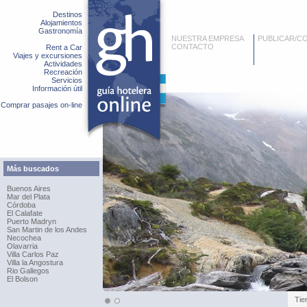
Destinos
Alojamientos
Gastronomía
NUESTRA EMPRESA
PUBLICAR/C
CONTACTO
Rent a Car
Viajes y excursiones
Actividades
Recreación
Servicios
Información útil
Comprar pasajes on-line
Más buscados
Buenos Aires
Mar del Plata
Córdoba
El Calafate
Puerto Madryn
San Martin de los Andes
Necochea
Olavarria
Villa Carlos Paz
Villa la Angostura
Rio Gallegos
El Bolson
Tie