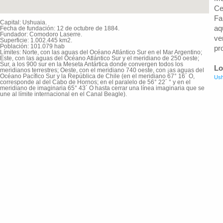
Ce
Fa
Capital: Ushuaia.
aq
Fecha de fundación: 12 de octubre de 1884.
Fundador: Comodoro Laserre.
ve
Superficie: 1.002.445 km2.
Población: 101.079 hab
pr
Límites: Norte, con las aguas del Océano Atlántico Sur en el Mar Argentino;
Este, con las aguas del Océano Atlántico Sur y el meridiano de 250 oeste;
Sur, a los 900 sur en la Meseta Antártica donde convergen todos los
Lo
meridianos terrestres; Oeste, con el meridiano 740 oeste, con ¡as aguas del
Océano Pacífico Sur y la República de Chile (en el meridiano 67° 16´ O,
Ush
corresponde al del Cabo de Hornos; en el paralelo de 56° 22´ ° y en el
meridiano de imaginaria 65° 43´ O hasta cerrar una línea imaginaria que se
une al límite internacional en el Canal Beagle).