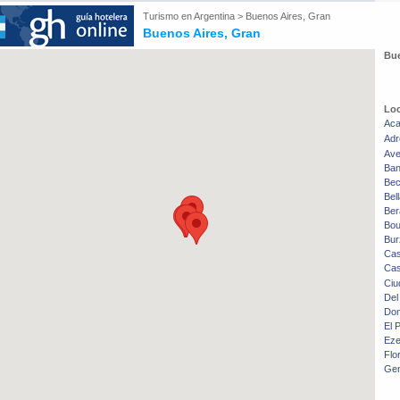
Turismo en
Argentina
>
Buenos Aires, Gran
Buenos Aires, Gran
Bue
Loc
Ac
Adr
Ave
Ban
Bec
Bel
Ber
Bou
Bur
Cas
Cas
Ciu
Del
Don
El 
Eze
Flo
Gen