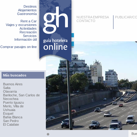
Destinos
Alojamientos
Gastronomía
NUESTRA EMPRESA
PUBLICAR/C
CONTACTO
Rent a Car
Viajes y excursiones
Actividades
Recreación
Servicios
Información útil
Comprar pasajes on-line
Más buscados
Buenos Aires
Salta
Olavarria
Bariloche, San Carlos de
Necochea
Puerto Iguazu
Merlo, Villa de
Ushuaia
Esquel
Bahia Blanca
San Pedro
El Calafate
Bue