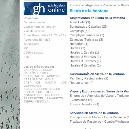
Turismo en
Argentina
>
Provincia de Buen
Sierra de la Ventana
Alojamientos en Sierra de la Ventana
Ubicación
Apart Hotel (3)
Distancia desde:
Bungalows y Cabañas (26)
Capital Federal : 560 km
Campings (4)
Vias de acceso:
Complejos Turísticos (2)
Rutas Provinciales 72, 76 y 33 -
Estancias Turisticas (3)
Aeródromo El Pigué.
Hosterías (1)
Telediscado:
Hoteles (2)
291
Hoteles 1 Estrella (1)
Código postal:
Hoteles 2 Estrellas (1)
8168
Hoteles 3 Estrellas (1)
Hoteles 4 Estrellas (1)
Los 10 más buscados
CABAÑAS EL SULKY
CABAÑAS RUMEL
Gastronomía en Sierra de la Ventana
EL HOSTAL DEL ARROYO
Parrillas y Restaurantes (2)
CABAÑAS DEL GOLF
CASA DE CAMPO LOS
Restaurantes (4)
GORRIONES
ACACIAS COUNTRY CLUB
Viajes y Excursiones en Sierra de la Ve
ECO PARQUE KOOCH
COMPLEJO EL MIRADOR
Empresas y Agencias de Viajes y Turismo
APART HOTEL LA MARIETTA
Excursiones (2)
TIERRA VENTANA
Turismo Aventura (1)
Servicios en Sierra de la Ventana
Transportes de Media y Larga Distancia (
Traslado de Pasajeros - Combis/Minibuses