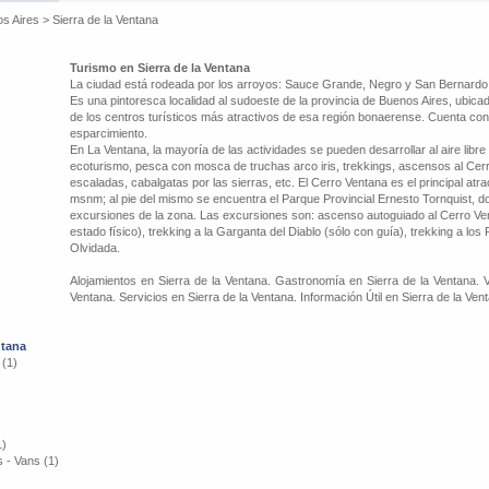
os Aires
>
Sierra de la Ventana
Turismo en Sierra de la Ventana
La ciudad está rodeada por los arroyos: Sauce Grande, Negro y San Bernardo.
Es una pintoresca localidad al sudoeste de la provincia de Buenos Aires, ubicad
de los centros turísticos más atractivos de esa región bonaerense. Cuenta co
esparcimiento.
En La Ventana, la mayoría de las actividades se pueden desarrollar al aire libre
ecoturismo, pesca con mosca de truchas arco iris, trekkings, ascensos al Cerr
escaladas, cabalgatas por las sierras, etc. El Cerro Ventana es el principal atr
msnm; al pie del mismo se encuentra el Parque Provincial Ernesto Tornquist, do
excursiones de la zona. Las excursiones son: ascenso autoguiado al Cerro V
estado físico), trekking a la Garganta del Diablo (sólo con guía), trekking a los
Olvidada.
Alojamientos en Sierra de la Ventana. Gastronomía en Sierra de la Ventana. V
Ventana. Servicios en Sierra de la Ventana. Información Útil en Sierra de la Ven
ntana
 (1)
1)
 - Vans (1)