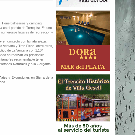
 Tiene balnearios y camping.
a en el partido de Tornquist. Es uno
n numerosos lugares de recreación y
 y en contacto con la naturaleza:
o Ventana y Tres Picos, entre otros,
activo de La Ventana con 1.184
nde se realizan las principales
entana (es recomendable tener
 Piletones Naturales y a la Garganta
iajes y Excursiones en Sierra de la
tana.