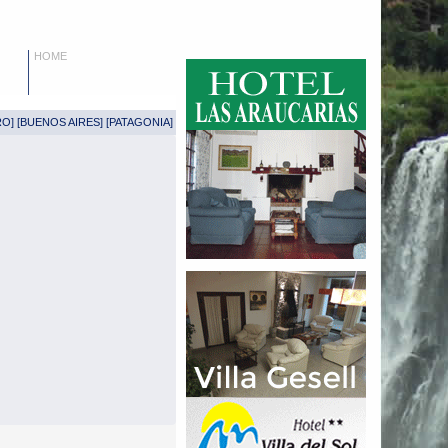
HOME
RO
] [
BUENOS AIRES
] [
PATAGONIA
]