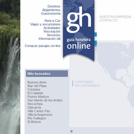
Destinos
Alojamientos
Gastronomía
NUESTRA EMPRESA
CONTACTO
Rent a Car
Viajes y excursiones
Actividades
Recreación
Servicios
Información útil
Comprar pasajes on-line
Más buscados
Buenos Aires
Mar del Plata
Córdoba
El Calafate
Puerto Madryn
San Martin de los Andes
Necochea
Olavarria
Villa Carlos Paz
Villa la Angostura
Rio Gallegos
El Bolson