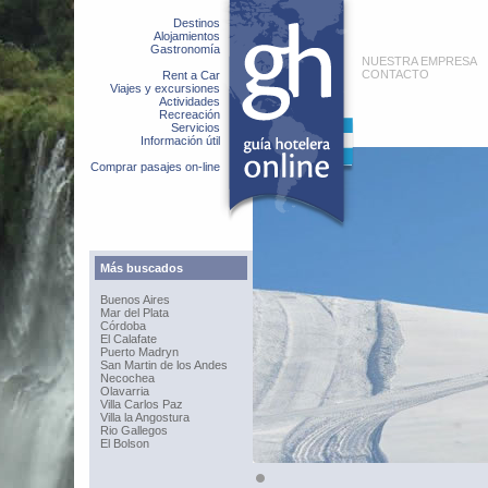
Destinos
Alojamientos
Gastronomía
NUESTRA EMPRESA
CONTACTO
Rent a Car
Viajes y excursiones
Actividades
Recreación
Servicios
Información útil
Comprar pasajes on-line
Más buscados
Buenos Aires
Mar del Plata
Córdoba
El Calafate
Puerto Madryn
San Martin de los Andes
Necochea
Olavarria
Villa Carlos Paz
Villa la Angostura
Rio Gallegos
El Bolson