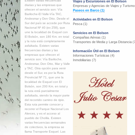
Existen varias frecuencias
Viajes y Excursiones en El Bolson
diarias y las empresas que
Empresas y Agencias de Viajes y Turismo
ofrecen el servicio son: Vía
Paseos en Barco (1)
Bariloche-El Valle-Vía TAC,
Andesmar y Don Otto. Desde el
Actividades en El Bolson
Sur del país se accede por Ruta
Pesca (1)
Nacional Nº 40 (ex 258), que
une la localidad de Esquel con
Servicios en El Bolson
El Bolsón, son 180 Km. en total
Compañias Aéreas (1)
y la ruta está completamente
Transportes de Media y Larga Distancia (
asfaltada. Existen varias
frecuencias diarias y las
Información Útil en El Bolson
empresas que ofrecen el
Informaciones Turísticas (4)
servicio son: Vía Bariloche,
Inmobiliarias (7)
Andesmar, Don Otto, Mar y Valle
y TAC. Otra opción para venir
desde el Sur, es por la Ruta
Provincial Nº 71, que une la
localidad de Esquel con El
Bolsón, son 200 Km. en total y
la ruta está parcialmente
asfaltada, siendo la mayor parte
del recorrido camino de ripio.
Esta ruta permite conocer y
recorrer el Parque Nacional Los
Alerces, y es el acceso al
pueblo de Cholila. Existen
varias frecuencias semanales
de colectivos, la empresa se
llama Transporte Esquel. Las