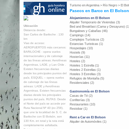
Turismo en
Argentina
>
Río Negro
>
El Bo
Paseos en Barco en El Bolson
Alojamientos en El Bolson
Alquiler Temporario de Viviendas (3)
Ubicación
Bed and Breakfast (Cama y Desayuno) (1
Distancia desde:
Bungalows y Cabañas (46)
San Carlos de Bariloche : 130
Campings (14)
km
Complejos Turísticos (2)
Vias de acceso:
Estancias Turisticas (1)
AEROPUERTOS más cercanos:
Hospedajes (10)
BARILOCHE - opera vuelos
Hostels (9)
internacionales y de cabotaje
Hosterías (11)
de las líneas aéreas: Aerolíneas
Hoteles (2)
Argentinas, LADE, y Lan Chile .
Hoteles 1 Estrella (1)
Existen frecuencias diarias
Hoteles 2 Estrellas (1)
desde los principales puntos del
Hoteles 3 Estrellas (3)
país. ESQUEL – opera vuelos
Refugios de Montaña (5)
de cabotaje de las líneas
Residenciales (2)
aéreas: LADE y Aerolíneas
Argentinas. Existen frecuencias
Gastronomía en El Bolson
diarias desde los principales
Casas de Té (2)
puntos del país. RUTAS: Desde
Confiterías (3)
el Norte del país se accede por
Restaurantes (10)
Ruta Nacional Nº 40 (ex 258),
Restobar (1)
que une la localidad de S. C. de
Bariloche con El Bolsón, son
Rent a Car en El Bolson
130 Km. en total y la ruta está
Alquiler de Automóviles (1)
completamente asfaltada.