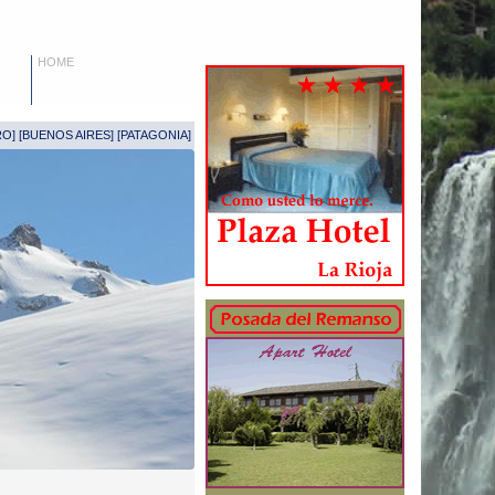
HOME
RO
] [
BUENOS AIRES
] [
PATAGONIA
]