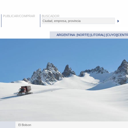
PUBLICAR/COMPRAR
BUSCADOR
ARGENTINA: [
NORTE
] [
LITORAL
] [
CUYO
][
CENT
El Bolson