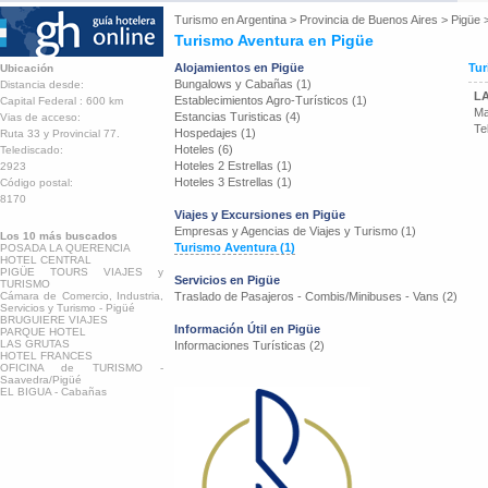
Turismo en
Argentina
>
Provincia de Buenos Aires
>
Pigüe
Turismo Aventura en Pigüe
Alojamientos en Pigüe
Tur
Ubicación
Bungalows y Cabañas (1)
Distancia desde:
L
Establecimientos Agro-Turísticos (1)
Capital Federal : 600 km
Ma
Estancias Turisticas (4)
Vias de acceso:
Te
Hospedajes (1)
Ruta 33 y Provincial 77.
Hoteles (6)
Telediscado:
Hoteles 2 Estrellas (1)
2923
Hoteles 3 Estrellas (1)
Código postal:
8170
Viajes y Excursiones en Pigüe
Empresas y Agencias de Viajes y Turismo (1)
Los 10 más buscados
Turismo Aventura (1)
POSADA LA QUERENCIA
HOTEL CENTRAL
PIGÜE TOURS VIAJES y
Servicios en Pigüe
TURISMO
Cámara de Comercio, Industria,
Traslado de Pasajeros - Combis/Minibuses - Vans (2)
Servicios y Turismo - Pigüé
BRUGUIERE VIAJES
Información Útil en Pigüe
PARQUE HOTEL
LAS GRUTAS
Informaciones Turísticas (2)
HOTEL FRANCES
OFICINA de TURISMO -
Saavedra/Pigüé
EL BIGUA - Cabañas