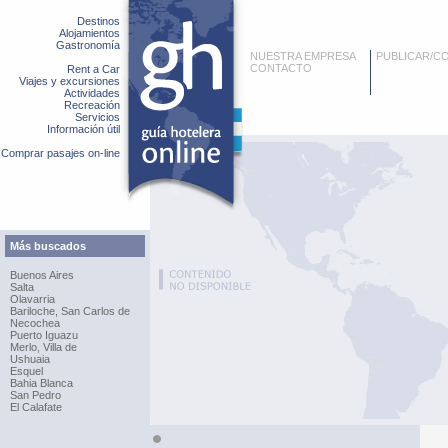
Destinos
Alojamientos
Gastronomía
NUESTRA EMPRESA
PUBLICAR/C
CONTACTO
Rent a Car
Viajes y excursiones
Actividades
Recreación
Servicios
Información útil
Comprar pasajes on-line
Más buscados
Buenos Aires
Salta
Olavarria
Bariloche, San Carlos de
Necochea
Puerto Iguazu
Merlo, Villa de
Ushuaia
Esquel
Bahia Blanca
San Pedro
El Calafate