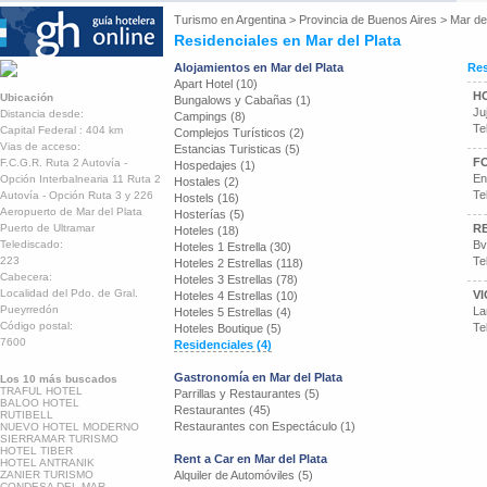
Turismo en
Argentina
>
Provincia de Buenos Aires
>
Mar del
Residenciales en Mar del Plata
Alojamientos en Mar del Plata
Res
Apart Hotel (10)
H
Ubicación
Bungalows y Cabañas (1)
Ju
Distancia desde:
Campings (8)
Te
Capital Federal : 404 km
Complejos Turísticos (2)
Vias de acceso:
Estancias Turisticas (5)
F
F.C.G.R. Ruta 2 Autovía -
Hospedajes (1)
En
Opción Interbalnearia 11 Ruta 2
Hostales (2)
Te
Autovía - Opción Ruta 3 y 226
Hostels (16)
Aeropuerto de Mar del Plata
Hosterías (5)
Puerto de Ultramar
R
Hoteles (18)
Telediscado:
Bv
Hoteles 1 Estrella (30)
223
Te
Hoteles 2 Estrellas (118)
Cabecera:
Hoteles 3 Estrellas (78)
Localidad del Pdo. de Gral.
V
Hoteles 4 Estrellas (10)
Pueyrredón
La
Hoteles 5 Estrellas (4)
Código postal:
Te
Hoteles Boutique (5)
7600
Residenciales (4)
Gastronomía en Mar del Plata
Los 10 más buscados
TRAFUL HOTEL
Parrillas y Restaurantes (5)
BALOO HOTEL
Restaurantes (45)
RUTIBELL
Restaurantes con Espectáculo (1)
NUEVO HOTEL MODERNO
SIERRAMAR TURISMO
HOTEL TIBER
Rent a Car en Mar del Plata
HOTEL ANTRANIK
ZANIER TURISMO
Alquiler de Automóviles (5)
CONDESA DEL MAR