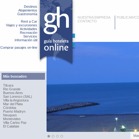
Destinos
Alojamientos
Gastronomía
NUESTRA EMPRESA
PUBLICAR/C
CONTACTO
Rent a Car
Viajes y excursiones
Actividades
Recreación
Servicios
Información útil
Comprar pasajes on-line
Más buscados
Tilcara
Rio Grande
Buenos Aires
San Lorenzo (SAL)
Villa la Angostura
Mar del Plata
Córdoba
Puerto Madryn
Neuquen
Montevideo
Villa Carlos Paz
El Calafate
Mar