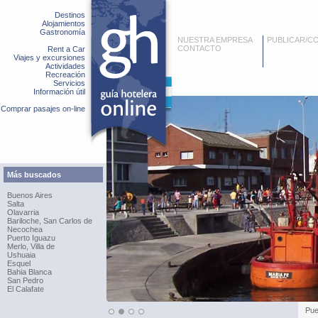
Destinos
Alojamientos
Gastronomía
NUESTRA EMPRESA
PUBLICAR/C
CONTACTO
Rent a Car
Viajes y excursiones
Actividades
Recreación
Servicios
Información útil
Comprar pasajes on-line
Más buscados
Buenos Aires
Salta
Olavarria
Bariloche, San Carlos de
Necochea
Puerto Iguazu
Merlo, Villa de
Ushuaia
Esquel
Bahia Blanca
San Pedro
El Calafate
Pue