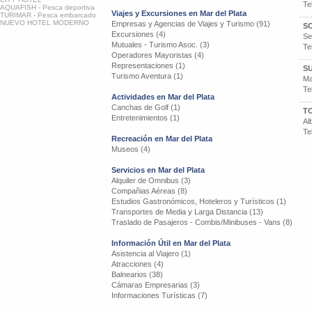
Te
AQUAFISH - Pesca deportiva
Viajes y Excursiones en Mar del Plata
TURIMAR - Pesca embarcado
NUEVO HOTEL MODERNO
Empresas y Agencias de Viajes y Turismo (91)
S
Excursiones (4)
Se
Mutuales - Turismo Asoc. (3)
Te
Operadores Mayoristas (4)
Representaciones (1)
SU
Turismo Aventura (1)
Ma
Te
Actividades en Mar del Plata
Canchas de Golf (1)
TO
Entretenimientos (1)
Al
Te
Recreación en Mar del Plata
Museos (4)
Servicios en Mar del Plata
Alquiler de Omnibus (3)
Compañias Aéreas (8)
Estudios Gastronómicos, Hoteleros y Turísticos (1)
Transportes de Media y Larga Distancia (13)
Traslado de Pasajeros - Combis/Minibuses - Vans (8)
Información Útil en Mar del Plata
Asistencia al Viajero (1)
Atracciones (4)
Balnearios (38)
Cámaras Empresarias (3)
Informaciones Turísticas (7)