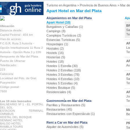
Turismo en
Argentina
>
Provincia de Buenos Aires
>
Mar del
Apart Hotel en Mar del Plata
Alojamientos en Mar del Plata
Apa
Apart Hotel (10)
B
Ubicación
Bungalows y Cabañas (1)
Sa
Distancia desde:
Campings (8)
Te
Capital Federal : 404 km
Complejos Turísticos (2)
Vias de acceso:
Estancias Turisticas (5)
A
F.C.G.R. Ruta 2 Autovía -
Hospedajes (1)
La
Opción Interbalnearia 11 Ruta 2
Hostales (2)
Te
Autovía - Opción Ruta 3 y 226
Hostels (16)
Aeropuerto de Mar del Plata
Hosterías (5)
Puerto de Ultramar
A
Hoteles (18)
Telediscado:
Av
Hoteles 1 Estrella (30)
223
Hoteles 2 Estrellas (118)
Cabecera:
AP
Hoteles 3 Estrellas (78)
Localidad del Pdo. de Gral.
Sa
Hoteles 4 Estrellas (10)
Pueyrredón
Te
Hoteles 5 Estrellas (4)
Código postal:
Hoteles Boutique (5)
7600
Residenciales (4)
AP
Jo
Gastronomía en Mar del Plata
Te
Los 10 más buscados
BALNEARIO Nº 1 - EL PORTAL
Parrillas y Restaurantes (5)
DEL SOL
Restaurantes (45)
M
ESTACION TERMINAL
Restaurantes con Espectáculo (1)
OMNIBUS
Be
HOSTAL DEL BOSQUE
SENNAC HOTEL
Rent a Car en Mar del Plata
P
BALOO HOTEL
RAMBLA TOURS
Alquiler de Automóviles (5)
Sa
CITY HOTEL