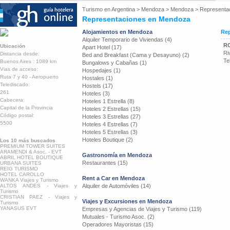
Turismo en
Argentina
>
Mendoza
>
Mendoza
>
Representa
Representaciones en Mendoza
Alojamientos en Mendoza
Rep
Alquiler Temporario de Viviendas (4)
RO
Ubicación
Apart Hotel (17)
Ri
Distancia desde:
Bed and Breakfast (Cama y Desayuno) (2)
Te
Buenos Aires : 1089 km
Bungalows y Cabañas (1)
Vias de acceso:
Hospedajes (1)
Ruta 7 y 40 - Aeropuerto
Hostales (1)
Telediscado:
Hostels (17)
261
Hoteles (3)
Cabecera:
Hoteles 1 Estrella (8)
Capital de la Provincia
Hoteles 2 Estrellas (15)
Código postal:
Hoteles 3 Estrellas (27)
5500
Hoteles 4 Estrellas (7)
Hoteles 5 Estrellas (3)
Hoteles Boutique (2)
Los 10 más buscados
PREMIUM TOWER SUITES
ARAMENDI & Asoc. - EVT
Gastronomía en Mendoza
ABRIL HOTEL BOUTIQUE
Restaurantes (15)
URBANA SUITES
REIG TURISMO
HOTEL CAROLLO
Rent a Car en Mendoza
WANKA Viajes y Turismo
ALTOS ANDES - Viajes y
Alquiler de Automóviles (14)
Turismo
CRISTIAN PAEZ - Viajes y
Viajes y Excursiones en Mendoza
Turismo
YANASUS EVT
Empresas y Agencias de Viajes y Turismo (119)
Mutuales - Turismo Asoc. (2)
Operadores Mayoristas (15)