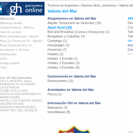
Turismo en
Argentina
>
Buenos Aires, provincia
>
Valeria d
Valeria del Mar
Alojamientos en Valeria del Mar
AP
Ubicación
Alquiler Temporario de Viviendas (18)
Dir
Distancia desde:
Apart Hotel (26)
Cód
Capital Federal : 408 km
Bed and Breakfast (Cama y Desayuno) (1)
Tel
Vias de acceso:
Bungalows y Cabañas (4)
Tel
Ruta Interbalnearia - Opción
Campings (1)
Ver
Ruta 2 y Provincial 74 - Opción
Hospedajes (1)
Ins
Ruta Provincial 29 y 74.
Hosterías (7)
Con
Aeródromo a 20 Kms.
Hoteles (2)
Telediscado:
Hoteles 1 Estrella (1)
2254
Hoteles 2 Estrellas (3)
Código postal:
Hoteles 3 Estrellas (8)
7167
Gastronomía en Valeria del Mar
Los 10 más buscados
Restaurantes (11)
VILLA VALERIA - Apart
PARADISO PLAYA APART
LA ESTANCIA
Actividades en Valeria del Mar
COMPLEJO ALOHA
COSTA ALADA APARTMENTS
Pesca (1)
MARECHIARE
HOTEL LOS FUEGOS DAMICI
Información Útil en Valeria del Mar
VALERIA HOUSE
EDGARD PROPIEDADES
Balnearios (3)
APART REY DEL BOSQUE
Inmobiliarias (8)