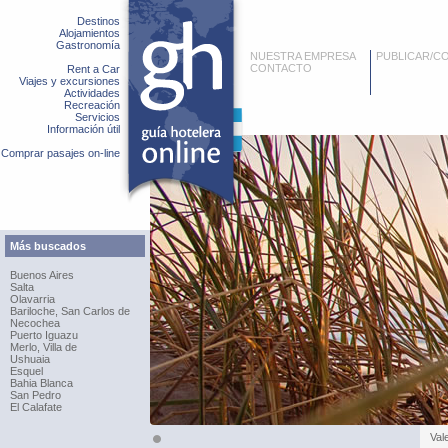
Destinos
Alojamientos
Gastronomía
NUESTRA EMPRESA
PUBLICAR/C
CONTACTO
Rent a Car
Viajes y excursiones
Actividades
Recreación
Servicios
Información útil
Comprar pasajes on-line
Más buscados
Buenos Aires
Salta
Olavarria
Bariloche, San Carlos de
Necochea
Puerto Iguazu
Merlo, Villa de
Ushuaia
Esquel
Bahia Blanca
San Pedro
El Calafate
Val