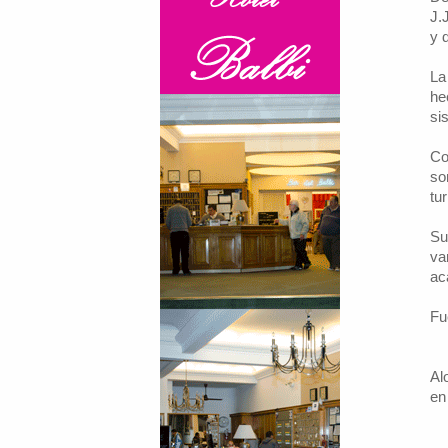
J.
y 
La
he
si
Co
so
tur
Su
va
ac
Fu
Al
en