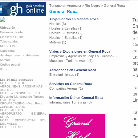
Turismo en
Argentina
>
Río Negro
>
General Roca
General Roca
Alojamientos en General Roca
Tu
Hoteles (3)
En
Ubicación
Hoteles 2 Estrellas (1)
de
Distancia desde:
Hoteles 3 Estrellas (2)
Cipolletti : 43 km
Hoteles 4 Estrellas (1)
Si
Telediscado:
Moteles (1)
Ci
NUEVO 298
cap
Cabecera:
Viajes y Excursiones en General Roca
del departamento del mismo
Empresas y Agencias de Viajes y Turismo (3)
La
nombre
Mutuales - Turismo Asoc. (1)
pr
Código postal:
ha
8332
Actividades en General Roca
Entretenimientos (1)
Po
Los 10 más buscados
HOTEL BRISTOL
Servicios en General Roca
AEROLINEAS ARGENTINAS -
La
Compañias Aéreas (1)
AUSTRAL
ta
HOTEL & CASINO DEL RIO
Dirección Municipal de Turismo -
Información Útil en General Roca
Lí
Gral. Roca
Informaciones Turísticas (3)
CROWN CASINO - Gral. Roca
ZEPELIN TOURS
HOTEL AUSTRAL
La
AEROPUERTO GENERAL
ROCA
ac
HOTEL RESIDENCIAL SOL
DEL VALLE
pu
HOTEL HUEMUL
De