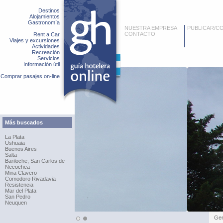
Destinos
Alojamientos
Gastronomía
NUESTRA EMPRESA
PUBLICAR/C
CONTACTO
Rent a Car
Viajes y excursiones
Actividades
Recreación
Servicios
Información útil
Comprar pasajes on-line
Más buscados
La Plata
Ushuaia
Buenos Aires
Salta
Bariloche, San Carlos de
Necochea
Mina Clavero
Comodoro Rivadavia
Resistencia
Mar del Plata
San Pedro
Neuquen