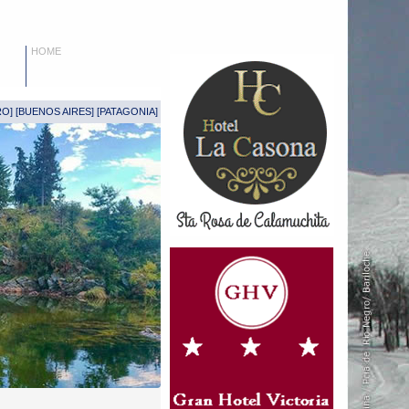
HOME
RO
] [
BUENOS AIRES
] [
PATAGONIA
]