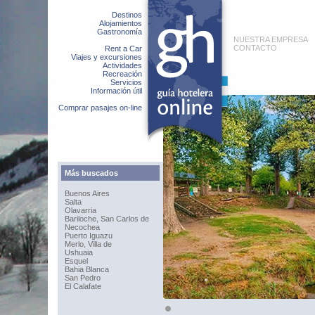
Destinos
Alojamientos
Gastronomía
NUESTRA EMPRESA
CONTACTO
Rent a Car
Viajes y excursiones
Actividades
Recreación
Servicios
Información útil
Comprar pasajes on-line
Más buscados
Buenos Aires
Salta
Olavarria
Bariloche, San Carlos de
Necochea
Puerto Iguazu
Merlo, Villa de
Ushuaia
Esquel
Bahia Blanca
San Pedro
El Calafate