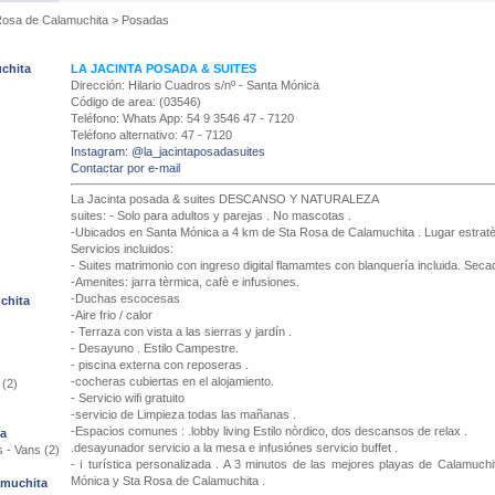
Rosa de Calamuchita
>
Posadas
chita
LA JACINTA POSADA & SUITES
Dirección: Hilario Cuadros s/nº - Santa Mónica
Código de area: (03546)
Teléfono: Whats App: 54 9 3546 47 - 7120
Teléfono alternativo: 47 - 7120
Instagram: @la_jacintaposadasuites
Contactar por e-mail
La Jacinta posada & suites DESCANSO Y NATURALEZA
suites: - Solo para adultos y parejas . No mascotas .
-Ubicados en Santa Mónica a 4 km de Sta Rosa de Calamuchita . Lugar estratè
Servicios incluidos:
- Suites matrimonio con ingreso digital flamamtes con blanquería incluida. Secad
-Amenites: jarra tèrmica, cafè e infusiones.
-Duchas escocesas
chita
-Aire frio / calor
- Terraza con vista a las sierras y jardín .
- Desayuno . Estilo Campestre.
- piscina externa con reposeras .
-cocheras cubiertas en el alojamiento.
 (2)
- Servicio wifi gratuito
-servicio de Limpieza todas las mañanas .
-Espacios comunes : .lobby living Estilo nòrdico, dos descansos de relax .
ta
.desayunador servicio a la mesa e infusiónes servicio buffet .
 - Vans (2)
- ℹ️ turística personalizada . A 3 minutos de las mejores playas de Calamuch
Mónica y Sta Rosa de Calamuchita .
amuchita