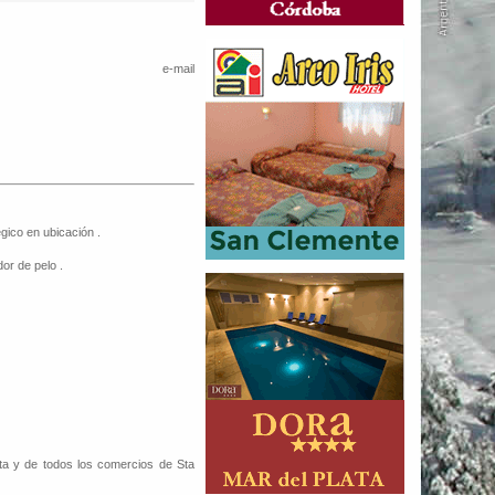
e-mail
gico en ubicación .
or de pelo .
ita y de todos los comercios de Sta