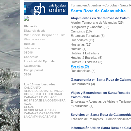
Turismo en
Argentina
>
Córdoba
>
Santa 
Santa Rosa de Calamuchita
Alojamientos en Santa Rosa de Calamu
Alquiler Temporario de Viviendas (29)
Ubicación
Bungalows y Cabañas (62)
Distancia desde:
Campings (10)
Villa General Belgrano : 10 km
Estancias Turisticas (3)
Vias de acceso:
Hospedajes (11)
Ruta 36
Hosterías (13)
Telediscado:
Hoteles (1)
03546
Hoteles 1 Estrella (2)
Cabecera:
Hoteles 2 Estrellas (5)
Localidad del Dpto. de
Hoteles 3 Estrellas (3)
Calamuchita
Posadas (3)
Código postal:
Residenciales (4)
5196
Gastronomía en Santa Rosa de Calamu
Restaurantes (4)
Los 10 más buscados
CALICANTO
ALTOS DE LOMA HERMOSA
Viajes y Excursiones en Santa Rosa de
HOSPEDAJE EL COLONIAL
Calamuchita
CABAÑAS LE VILLAGE
HOSPEDAJE LA COSTANERA
Empresas y Agencias de Viajes y Turismo
AZUL
Excursiones (1)
CESAR
RESIDENCIAL ARIAND
CABAÑAS CASAGRANDE
Servicios en Santa Rosa de Calamuchi
LA CAMPIÑA CABAÑAS
Traslado de Pasajeros - Combis/Minibuses
Información Útil en Santa Rosa de Cal