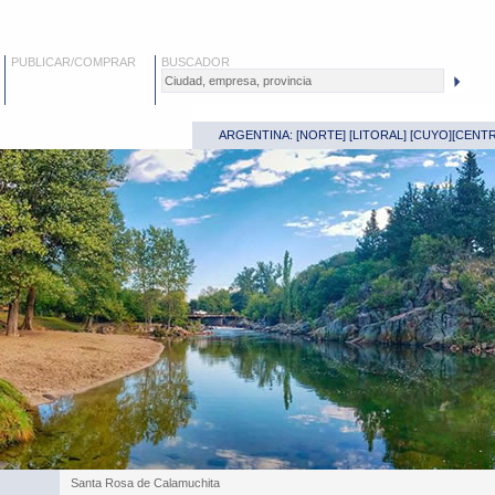
PUBLICAR/COMPRAR
BUSCADOR
ARGENTINA: [
NORTE
] [
LITORAL
] [
CUYO
][
CENT
Santa Rosa de Calamuchita