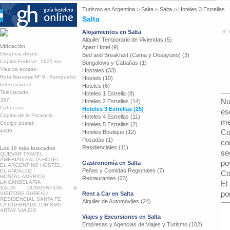
Turismo en
Argentina
>
Salta
>
Salta
>
Hoteles 3 Estrellas
Salta
Alojamientos en Salta
Alquiler Temporario de Viviendas (5)
Ubicación
Apart Hotel (9)
Distancia desde:
Bed and Breakfast (Cama y Desayuno) (3)
Capital Federal : 1625 km
Bungalows y Cabañas (1)
Vias de acceso:
Hostales (33)
Ruta Nacional Nº 9 - Aeropuerto
Hostels (10)
Internacional.
Hoteles (6)
Telediscado:
Hoteles 1 Estrella (8)
387
Nu
Hoteles 2 Estrellas (14)
Cabecera:
Hoteles 3 Estrellas (25)
es
Capital de la Provincia
Hoteles 4 Estrellas (11)
me
Código postal:
Hoteles 5 Estrellas (2)
4400
Co
Hoteles Boutique (12)
Posadas (1)
co
Residenciales (11)
Los 10 más buscados
se
QUEVAR TRAVEL
AMERIAN SALTA HOTEL
po
Gastronomía en Salta
EL ARGENTINO HOSTEL
Peñas y Comidas Regionales (7)
EL ANDALUZ
Co
HOSTAL AMERICA
Restaurantes (23)
LA CANDELARIA
El
SALTA CONVENTION &
po
VISITORS BUREAU
Rent a Car en Salta
RESIDENCIAL SANTA FE
Alquiler de Automóviles (24)
LA QUEBRADA TURISMO
ARTAY VIAJES
Viajes y Excursiones en Salta
Empresas y Agencias de Viajes y Turismo (102)