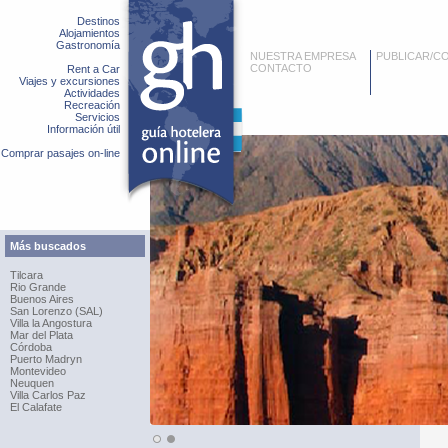
Destinos
Alojamientos
Gastronomía
NUESTRA EMPRESA
PUBLICAR/C
CONTACTO
Rent a Car
Viajes y excursiones
Actividades
Recreación
Servicios
Información útil
Comprar pasajes on-line
Más buscados
Tilcara
Rio Grande
Buenos Aires
San Lorenzo (SAL)
Villa la Angostura
Mar del Plata
Córdoba
Puerto Madryn
Montevideo
Neuquen
Villa Carlos Paz
El Calafate